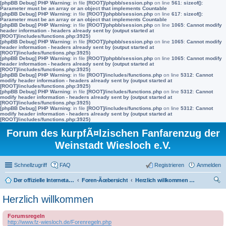
[phpBB Debug] PHP Warning
: in file
[ROOT]/phpbb/session.php
on line
561
:
sizeof():
Parameter must be an array or an object that implements Countable
[phpBB Debug] PHP Warning
: in file
[ROOT]/phpbb/session.php
on line
617
:
sizeof():
Parameter must be an array or an object that implements Countable
[phpBB Debug] PHP Warning
: in file
[ROOT]/phpbb/session.php
on line
1065
:
Cannot modify
header information - headers already sent by (output started at
[ROOT]/includes/functions.php:3925)
[phpBB Debug] PHP Warning
: in file
[ROOT]/phpbb/session.php
on line
1065
:
Cannot modify
header information - headers already sent by (output started at
[ROOT]/includes/functions.php:3925)
[phpBB Debug] PHP Warning
: in file
[ROOT]/phpbb/session.php
on line
1065
:
Cannot modify
header information - headers already sent by (output started at
[ROOT]/includes/functions.php:3925)
[phpBB Debug] PHP Warning
: in file
[ROOT]/includes/functions.php
on line
5312
:
Cannot
modify header information - headers already sent by (output started at
[ROOT]/includes/functions.php:3925)
[phpBB Debug] PHP Warning
: in file
[ROOT]/includes/functions.php
on line
5312
:
Cannot
modify header information - headers already sent by (output started at
[ROOT]/includes/functions.php:3925)
[phpBB Debug] PHP Warning
: in file
[ROOT]/includes/functions.php
on line
5312
:
Cannot
modify header information - headers already sent by (output started at
[ROOT]/includes/functions.php:3925)
Forum des kurpfÃ¤lzischen Fanfarenzug der
Weinstadt Wiesloch e.V.
Schnellzugriff
FAQ
Registrieren
Anmelden
Der offizielle Internetauftritt des Fanfarenzugs Wiesloch
Foren-Ãœbersicht
Herzlich willkommen zum neuen Interna-Bereich des FZ Wiesloch
uc
Herzlich willkommen
he
Forumsregeln
http://www.fz-wiesloch.de/Forenregeln.php