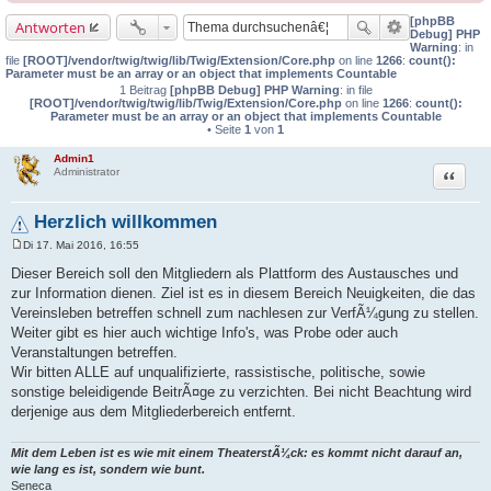
[phpBB
Antworten
Debug] PHP
Warning
: in
file
[ROOT]/vendor/twig/twig/lib/Twig/Extension/Core.php
on line
1266
:
count():
Parameter must be an array or an object that implements Countable
1 Beitrag
[phpBB Debug] PHP Warning
: in file
[ROOT]/vendor/twig/twig/lib/Twig/Extension/Core.php
on line
1266
:
count():
Parameter must be an array or an object that implements Countable
• Seite
1
von
1
Admin1
Zitat
Administrator
Herzlich willkommen
Di 17. Mai 2016, 16:55
B
e
Dieser Bereich soll den Mitgliedern als Plattform des Austausches und
i
zur Information dienen. Ziel ist es in diesem Bereich Neuigkeiten, die das
t
r
Vereinsleben betreffen schnell zum nachlesen zur VerfÃ¼gung zu stellen.
a
Weiter gibt es hier auch wichtige Info's, was Probe oder auch
g
Veranstaltungen betreffen.
Wir bitten ALLE auf unqualifizierte, rassistische, politische, sowie
sonstige beleidigende BeitrÃ¤ge zu verzichten. Bei nicht Beachtung wird
derjenige aus dem Mitgliederbereich entfernt.
Mit dem Leben ist es wie mit einem TheaterstÃ¼ck: es kommt nicht darauf an,
wie lang es ist, sondern wie bunt.
Seneca