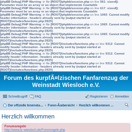
[phpBB Debug] PHP Warning
: in file
[ROOT]/phpbb/session.php
on line
561
:
sizeof():
Parameter must be an array or an object that implements Countable
[phpBB Debug] PHP Warning
: in file
[ROOT]/phpbb/session.php
on line
617
:
sizeof():
Parameter must be an array or an object that implements Countable
[phpBB Debug] PHP Warning
: in file
[ROOT]/phpbb/session.php
on line
1065
:
Cannot modify
header information - headers already sent by (output started at
[ROOT]/includes/functions.php:3925)
[phpBB Debug] PHP Warning
: in file
[ROOT]/phpbb/session.php
on line
1065
:
Cannot modify
header information - headers already sent by (output started at
[ROOT]/includes/functions.php:3925)
[phpBB Debug] PHP Warning
: in file
[ROOT]/phpbb/session.php
on line
1065
:
Cannot modify
header information - headers already sent by (output started at
[ROOT]/includes/functions.php:3925)
[phpBB Debug] PHP Warning
: in file
[ROOT]/includes/functions.php
on line
5312
:
Cannot
modify header information - headers already sent by (output started at
[ROOT]/includes/functions.php:3925)
[phpBB Debug] PHP Warning
: in file
[ROOT]/includes/functions.php
on line
5312
:
Cannot
modify header information - headers already sent by (output started at
[ROOT]/includes/functions.php:3925)
[phpBB Debug] PHP Warning
: in file
[ROOT]/includes/functions.php
on line
5312
:
Cannot
modify header information - headers already sent by (output started at
[ROOT]/includes/functions.php:3925)
Forum des kurpfÃ¤lzischen Fanfarenzug der
Weinstadt Wiesloch e.V.
Schnellzugriff
FAQ
Registrieren
Anmelden
Der offizielle Internetauftritt des Fanfarenzugs Wiesloch
Foren-Ãœbersicht
Herzlich willkommen zum neuen Interna-Bereich des FZ Wiesloch
uc
Herzlich willkommen
he
Forumsregeln
http://www.fz-wiesloch.de/Forenregeln.php