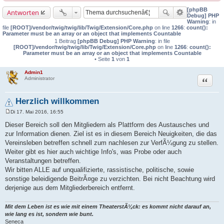
[phpBB
Antworten
Debug] PHP
Warning
: in
file
[ROOT]/vendor/twig/twig/lib/Twig/Extension/Core.php
on line
1266
:
count():
Parameter must be an array or an object that implements Countable
1 Beitrag
[phpBB Debug] PHP Warning
: in file
[ROOT]/vendor/twig/twig/lib/Twig/Extension/Core.php
on line
1266
:
count():
Parameter must be an array or an object that implements Countable
• Seite
1
von
1
Admin1
Zitat
Administrator
Herzlich willkommen
Di 17. Mai 2016, 16:55
B
e
Dieser Bereich soll den Mitgliedern als Plattform des Austausches und
i
zur Information dienen. Ziel ist es in diesem Bereich Neuigkeiten, die das
t
r
Vereinsleben betreffen schnell zum nachlesen zur VerfÃ¼gung zu stellen.
a
Weiter gibt es hier auch wichtige Info's, was Probe oder auch
g
Veranstaltungen betreffen.
Wir bitten ALLE auf unqualifizierte, rassistische, politische, sowie
sonstige beleidigende BeitrÃ¤ge zu verzichten. Bei nicht Beachtung wird
derjenige aus dem Mitgliederbereich entfernt.
Mit dem Leben ist es wie mit einem TheaterstÃ¼ck: es kommt nicht darauf an,
wie lang es ist, sondern wie bunt.
Seneca