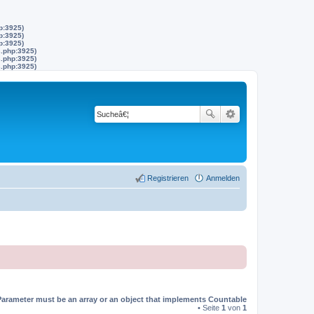
p:3925)
p:3925)
p:3925)
s.php:3925)
s.php:3925)
s.php:3925)
Registrieren
Anmelden
Parameter must be an array or an object that implements Countable
• Seite
1
von
1