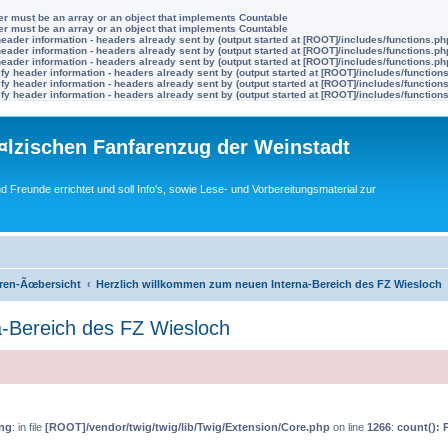
ter must be an array or an object that implements Countable
ter must be an array or an object that implements Countable
eader information - headers already sent by (output started at [ROOT]/includes/functions.ph
eader information - headers already sent by (output started at [ROOT]/includes/functions.ph
eader information - headers already sent by (output started at [ROOT]/includes/functions.ph
y header information - headers already sent by (output started at [ROOT]/includes/function
y header information - headers already sent by (output started at [ROOT]/includes/function
y header information - headers already sent by (output started at [ROOT]/includes/function
lzischen Fanfarenzug der Weinstadt
nd Freunde errichtet und soll Info's, sowie Lese- und Vorbereitungsmaterial zur
ren-Ãœbersicht
Herzlich willkommen zum neuen Interna-Bereich des FZ Wiesloch
a-Bereich des FZ Wiesloch
ng
: in file
[ROOT]/vendor/twig/twig/lib/Twig/Extension/Core.php
on line
1266
:
count(): 