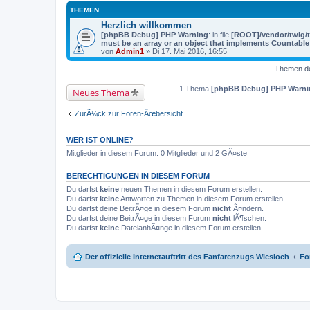
THEMEN
Herzlich willkommen
[phpBB Debug] PHP Warning
: in file
[ROOT]/vendor/twig/t
must be an array or an object that implements Countable
von
Admin1
» Di 17. Mai 2016, 16:55
Themen der
1 Thema
[phpBB Debug] PHP Warni
Neues Thema
ZurÃ¼ck zur Foren-Ãœbersicht
WER IST ONLINE?
Mitglieder in diesem Forum: 0 Mitglieder und 2 GÃ¤ste
BERECHTIGUNGEN IN DIESEM FORUM
Du darfst
keine
neuen Themen in diesem Forum erstellen.
Du darfst
keine
Antworten zu Themen in diesem Forum erstellen.
Du darfst deine BeitrÃ¤ge in diesem Forum
nicht
Ã¤ndern.
Du darfst deine BeitrÃ¤ge in diesem Forum
nicht
lÃ¶schen.
Du darfst
keine
DateianhÃ¤nge in diesem Forum erstellen.
Der offizielle Internetauftritt des Fanfarenzugs Wiesloch
Fo