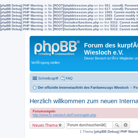
[phpBB Debug] PHP Warning
: in file
[ROOT]/phpbb/session.php
on line
561
:
sizeof(): Parame
[phpBB Debug] PHP Warning
: in file
[ROOT]/phpbb/session.php
on line
617
:
sizeof(): Parame
[phpBB Debug] PHP Warning
: in file
[ROOT]/phpbb/session.php
on line
1065
:
Cannot modify h
[phpBB Debug] PHP Warning
: in file
[ROOT]/phpbb/session.php
on line
1065
:
Cannot modify h
[phpBB Debug] PHP Warning
: in file
[ROOT]/phpbb/session.php
on line
1065
:
Cannot modify h
[phpBB Debug] PHP Warning
: in file
[ROOT]/includes/functions.php
on line
5312
:
Cannot modif
[phpBB Debug] PHP Warning
: in file
[ROOT]/includes/functions.php
on line
5312
:
Cannot modif
[phpBB Debug] PHP Warning
: in file
[ROOT]/includes/functions.php
on line
5312
:
Cannot modif
Forum des kurpfÃ¤
Wiesloch e.V.
Dieser Bereich ist fÃ¼r Mitglieder u
VerfÃ¼gung stellen
Schnellzugriff
FAQ
Der offizielle Internetauftritt des Fanfarenzugs Wiesloch
Fo
Herzlich willkommen zum neuen Intern
Forumsregeln
http://www.fz-wiesloch.de/Forenregeln.php
Neues Thema
1 Thema
[phpBB Debug] PHP Warni