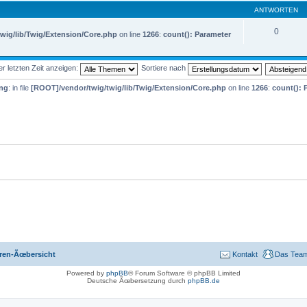
ANTWORTEN
0
wig/lib/Twig/Extension/Core.php
on line
1266
:
count(): Parameter
 letzten Zeit anzeigen:
Sortiere nach
ng
: in file
[ROOT]/vendor/twig/twig/lib/Twig/Extension/Core.php
on line
1266
:
count(): 
ren-Ãœbersicht
Kontakt
Das Tea
Powered by
phpBB
® Forum Software © phpBB Limited
Deutsche Ãœbersetzung durch
phpBB.de