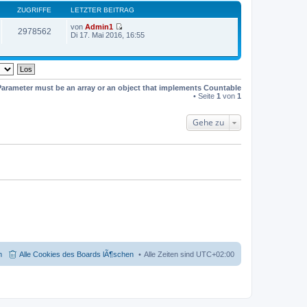
ZUGRIFFE
LETZTER BEITRAG
von
Admin1
2978562
N
Di 17. Mai 2016, 16:55
e
u
e
s
t
e
Parameter must be an array or an object that implements Countable
r
• Seite
1
von
1
B
e
i
Gehe zu
t
r
a
g
m
Alle Cookies des Boards lÃ¶schen
Alle Zeiten sind
UTC+02:00