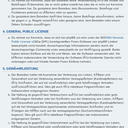
Du nimmst zur Kenntnis, dass der Betreiber keine Verantwortung fÃ¼r die Inhalte von
BeitrÃ¤gen Ã¼bernimmt, die er nicht selbst erstellt hat oder die er nicht zur Kenntnis
genommen hat. Du gestattest dem Betreiber, dein Benutzerkonto, BeitrÃ¤ge und
Funktionen jederzeit zu lÃ¶schen oder zu sperren.
Du gestattest dem Betreiber darÃ¼ber hinaus, deine BeitrÃ¤ge abzuÃ¤ndern, sofern
sie gegen o. g. Regeln verstoÃŸen oder geeignet sind, dem Betreiber oder einem
Dritten Schaden zuzufÃ¼gen.
4. GENERAL PUBLIC LICENSE
Du nimmst zur Kenntnis, dass es sich bei phpBB um eine unter der â€ž
GNU General
Public License v2
â€œ (GPL) bereitgestellten Foren-Software von phpBB Limited
(www.phpbb.com) handelt; deutschsprachige Informationen werden durch die
deutschsprachige Community unter www.phpbb.de zur VerfÃ¼gung gestellt. Beide
haben keinen Einfluss auf die Art und Weise, wie die Software verwendet wird. Sie
kÃ¶nnen insbesondere die Verwendung der Software fÃ¼r bestimmte Zwecke nicht
untersagen oder auf Inhalte fremder Foren Einfluss nehmen.
5. GEWÃ¤HRLEISTUNG
Der Betreiber haftet mit Ausnahme der Verletzung von Leben, KÃ¶rper und
Gesundheit und der Verletzung wesentlicher Vertragspflichten (Kardinalpflichten) nur
fÃ¼r SchÃ¤den, die auf ein vorsÃ¤tzliches oder grob fahrlÃ¤ssiges Verhalten
zurÃ¼ckzufÃ¼hren sind. Dies gilt auch fÃ¼r mittelbare FolgeschÃ¤den wie
insbesondere entgangenen Gewinn.
Die Haftung ist gegenÃ¼ber Verbrauchern auÃŸer bei vorsÃ¤tzlichem oder grob
fahrlÃ¤ssigem Verhalten oder bei SchÃ¤den aus der Verletzung von Leben, KÃ¶rper
und Gesundheit und der Verletzung wesentlicher Vertragspflichten (Kardinalpflichten)
auf die bei Vertragsschluss typischerweise vorhersehbaren SchÃ¤den und im
Ã¼brigen der HÃ¶he nach auf die vertragstypischen DurchschnittsschÃ¤den
begrenzt. Dies gilt auch fÃ¼r mittelbare FolgeschÃ¤den wie insbesondere
entgangenen Gewinn.
Die Haftung ist gegenÃ¼ber Unternehmern auÃŸer bei der Verletzung von Leben,
KÃ¶rper und Gesundheit oder vorsÃ¤tzlichem oder grob fahrlÃ¤ssigem Verhalten des