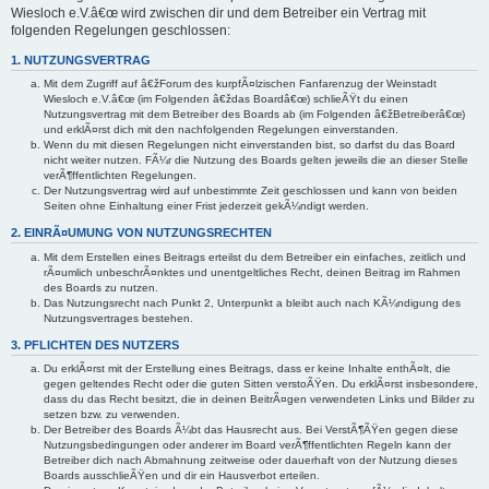
Wiesloch e.V.â€œ wird zwischen dir und dem Betreiber ein Vertrag mit
folgenden Regelungen geschlossen:
1. NUTZUNGSVERTRAG
Mit dem Zugriff auf â€žForum des kurpfÃ¤lzischen Fanfarenzug der Weinstadt
Wiesloch e.V.â€œ (im Folgenden â€ždas Boardâ€œ) schlieÃŸt du einen
Nutzungsvertrag mit dem Betreiber des Boards ab (im Folgenden â€žBetreiberâ€œ)
und erklÃ¤rst dich mit den nachfolgenden Regelungen einverstanden.
Wenn du mit diesen Regelungen nicht einverstanden bist, so darfst du das Board
nicht weiter nutzen. FÃ¼r die Nutzung des Boards gelten jeweils die an dieser Stelle
verÃ¶ffentlichten Regelungen.
Der Nutzungsvertrag wird auf unbestimmte Zeit geschlossen und kann von beiden
Seiten ohne Einhaltung einer Frist jederzeit gekÃ¼ndigt werden.
2. EINRÃ¤UMUNG VON NUTZUNGSRECHTEN
Mit dem Erstellen eines Beitrags erteilst du dem Betreiber ein einfaches, zeitlich und
rÃ¤umlich unbeschrÃ¤nktes und unentgeltliches Recht, deinen Beitrag im Rahmen
des Boards zu nutzen.
Das Nutzungsrecht nach Punkt 2, Unterpunkt a bleibt auch nach KÃ¼ndigung des
Nutzungsvertrages bestehen.
3. PFLICHTEN DES NUTZERS
Du erklÃ¤rst mit der Erstellung eines Beitrags, dass er keine Inhalte enthÃ¤lt, die
gegen geltendes Recht oder die guten Sitten verstoÃŸen. Du erklÃ¤rst insbesondere,
dass du das Recht besitzt, die in deinen BeitrÃ¤gen verwendeten Links und Bilder zu
setzen bzw. zu verwenden.
Der Betreiber des Boards Ã¼bt das Hausrecht aus. Bei VerstÃ¶ÃŸen gegen diese
Nutzungsbedingungen oder anderer im Board verÃ¶ffentlichten Regeln kann der
Betreiber dich nach Abmahnung zeitweise oder dauerhaft von der Nutzung dieses
Boards ausschlieÃŸen und dir ein Hausverbot erteilen.