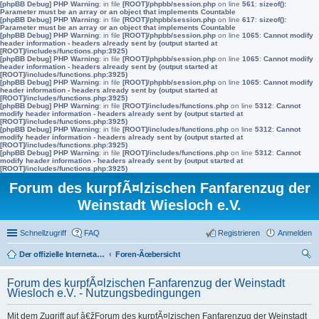
[phpBB Debug] PHP Warning
: in file
[ROOT]/phpbb/session.php
on line
561
:
sizeof():
Parameter must be an array or an object that implements Countable
[phpBB Debug] PHP Warning
: in file
[ROOT]/phpbb/session.php
on line
617
:
sizeof():
Parameter must be an array or an object that implements Countable
[phpBB Debug] PHP Warning
: in file
[ROOT]/phpbb/session.php
on line
1065
:
Cannot modify
header information - headers already sent by (output started at
[ROOT]/includes/functions.php:3925)
[phpBB Debug] PHP Warning
: in file
[ROOT]/phpbb/session.php
on line
1065
:
Cannot modify
header information - headers already sent by (output started at
[ROOT]/includes/functions.php:3925)
[phpBB Debug] PHP Warning
: in file
[ROOT]/phpbb/session.php
on line
1065
:
Cannot modify
header information - headers already sent by (output started at
[ROOT]/includes/functions.php:3925)
[phpBB Debug] PHP Warning
: in file
[ROOT]/includes/functions.php
on line
5312
:
Cannot
modify header information - headers already sent by (output started at
[ROOT]/includes/functions.php:3925)
[phpBB Debug] PHP Warning
: in file
[ROOT]/includes/functions.php
on line
5312
:
Cannot
modify header information - headers already sent by (output started at
[ROOT]/includes/functions.php:3925)
[phpBB Debug] PHP Warning
: in file
[ROOT]/includes/functions.php
on line
5312
:
Cannot
modify header information - headers already sent by (output started at
[ROOT]/includes/functions.php:3925)
Forum des kurpfÃ¤lzischen Fanfarenzug der
Weinstadt Wiesloch e.V.
Schnellzugriff
FAQ
Registrieren
Anmelden
Der offizielle Internetauftritt des Fanfarenzugs Wiesloch
Foren-Ãœbersicht
uc
Forum des kurpfÃ¤lzischen Fanfarenzug der Weinstadt
he
Wiesloch e.V. - Nutzungsbedingungen
Mit dem Zugriff auf â€žForum des kurpfÃ¤lzischen Fanfarenzug der Weinstadt