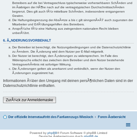
Betreibers auf die bei Vertragsschluss typischerweise vorhersehbaren SchÃ¤den und
im Ãœbrigen der HÃ¶he nach auf die vertragstypischen DurchschnittsschÃ¤den
begrenzt. Dies gilt auch fÃ¼r mittelbare SchÃ¤den, insbesondere entgangenen
Gewinn.
Die Haftungsbegrenzung der AbsÃ¤tze a bis c gilt sinngemÃ¤ÃŸ auch zugunsten der
Mitarbeiter und ErfÃ¼llungsgehilfen des Betreibers.
AnsprÃ¼che fÃ¼r eine Haftung aus zwingendem nationalem Recht bleiben
unberÃ¼hrt.
6. Ã„NDERUNGSVORBEHALT
Der Betreiber ist berechtigt, die Nutzungsbedingungen und die Datenschutzrichtlinie
zu Ã¤ndern. Die Ã„nderung wird dem Nutzer per E-Mail mitgeteilt.
Der Nutzer ist berechtigt, den Ã„nderungen zu widersprechen. Im Falle des
Widerspruchs erlischt das zwischen dem Betreiber und dem Nutzer bestehende
VertragsverhÃ¤ltnis mit sofortiger Wirkung.
Die Ã„nderungen gelten als anerkannt und verbindlich, wenn der Nutzer den
Ã„nderungen zugestimmt hat.
Informationen Ã¼ber den Umgang mit deinen persÃ¶nlichen Daten sind in der
Datenschutzrichtlinie enthalten.
ZurÃ¼ck zur Anmeldemaske
Der offizielle Internetauftritt des Fanfarenzugs Wiesloch
Foren-Ãœbersicht
Powered by
phpBB
® Forum Software © phpBB Limited
Deutsche Ãœbersetzung durch
phpBB.de