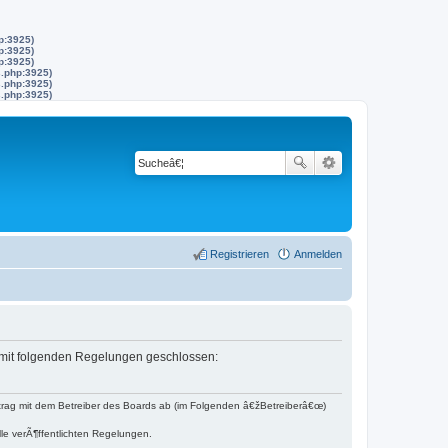
p:3925)
p:3925)
p:3925)
s.php:3925)
s.php:3925)
s.php:3925)
Registrieren
Anmelden
g mit folgenden Regelungen geschlossen:
trag mit dem Betreiber des Boards ab (im Folgenden â€žBetreiberâ€œ)
lle verÃ¶ffentlichten Regelungen.