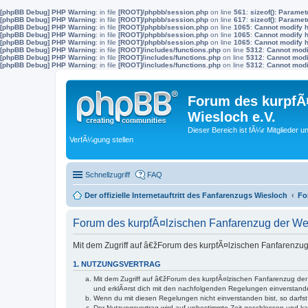
[phpBB Debug] PHP Warning
: in file
[ROOT]/phpbb/session.php
on line
561
:
sizeof(): Parame
[phpBB Debug] PHP Warning
: in file
[ROOT]/phpbb/session.php
on line
617
:
sizeof(): Parame
[phpBB Debug] PHP Warning
: in file
[ROOT]/phpbb/session.php
on line
1065
:
Cannot modify h
[phpBB Debug] PHP Warning
: in file
[ROOT]/phpbb/session.php
on line
1065
:
Cannot modify h
[phpBB Debug] PHP Warning
: in file
[ROOT]/phpbb/session.php
on line
1065
:
Cannot modify h
[phpBB Debug] PHP Warning
: in file
[ROOT]/includes/functions.php
on line
5312
:
Cannot modif
[phpBB Debug] PHP Warning
: in file
[ROOT]/includes/functions.php
on line
5312
:
Cannot modif
[phpBB Debug] PHP Warning
: in file
[ROOT]/includes/functions.php
on line
5312
:
Cannot modif
Forum des kurpfÃ¤
Wiesloch e.V.
Dieser Bereich ist fÃ¼r Mitglieder u
VerfÃ¼gung stellen
Schnellzugriff
FAQ
Der offizielle Internetauftritt des Fanfarenzugs Wiesloch
Fo
Forum des kurpfÃ¤lzischen Fanfarenzug der We
Mit dem Zugriff auf â€žForum des kurpfÃ¤lzischen Fanfarenzug
1. NUTZUNGSVERTRAG
Mit dem Zugriff auf â€žForum des kurpfÃ¤lzischen Fanfarenzug de
und erklÃ¤rst dich mit den nachfolgenden Regelungen einverstand
Wenn du mit diesen Regelungen nicht einverstanden bist, so darfst 
Der Nutzungsvertrag wird auf unbestimmte Zeit geschlossen und ka