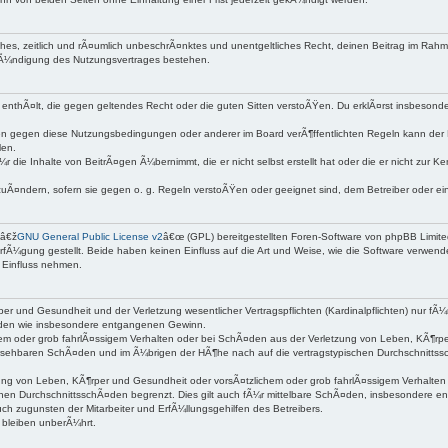
nfaches, zeitlich und rÃ¤umlich unbeschrÃ¤nktes und unentgeltliches Recht, deinen Beitrag im Ra
KÃ¼ndigung des Nutzungsvertrages bestehen.
lte enthÃ¤lt, die gegen geltendes Recht oder die guten Sitten verstoÃŸen. Du erklÃ¤rst insbeson
n gegen diese Nutzungsbedingungen oder anderer im Board verÃ¶ffentlichten Regeln kann der 
len.
r die Inhalte von BeitrÃ¤gen Ã¼bernimmt, die er nicht selbst erstellt hat oder die er nicht zur
zuÃ¤ndern, sofern sie gegen o. g. Regeln verstoÃŸen oder geeignet sind, dem Betreiber oder 
 â€ž
GNU General Public License v2
â€œ (GPL) bereitgestellten Foren-Software von phpBB Limit
fÃ¼gung gestellt. Beide haben keinen Einfluss auf die Art und Weise, wie die Software verwen
 Einfluss nehmen.
er und Gesundheit und der Verletzung wesentlicher Vertragspflichten (Kardinalpflichten) nur fÃ¼
Ã¤den wie insbesondere entgangenen Gewinn.
em oder grob fahrlÃ¤ssigem Verhalten oder bei SchÃ¤den aus der Verletzung von Leben, KÃ¶rper
orhersehbaren SchÃ¤den und im Ã¼brigen der HÃ¶he nach auf die vertragstypischen Durchschnittss
g von Leben, KÃ¶rper und Gesundheit oder vorsÃ¤tzlichem oder grob fahrlÃ¤ssigem Verhalten de
hen DurchschnittsschÃ¤den begrenzt. Dies gilt auch fÃ¼r mittelbare SchÃ¤den, insbesondere 
h zugunsten der Mitarbeiter und ErfÃ¼llungsgehilfen des Betreibers.
bleiben unberÃ¼hrt.