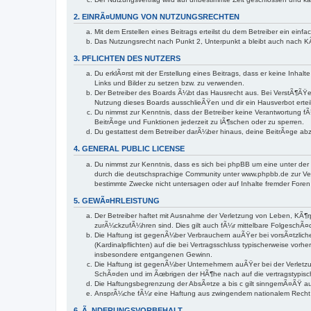
2. EINRÃ¤UMUNG VON NUTZUNGSRECHTEN
Mit dem Erstellen eines Beitrags erteilst du dem Betreiber ein ei
Das Nutzungsrecht nach Punkt 2, Unterpunkt a bleibt auch nach 
3. PFLICHTEN DES NUTZERS
Du erklÃ¤rst mit der Erstellung eines Beitrags, dass er keine Inha
Links und Bilder zu setzen bzw. zu verwenden.
Der Betreiber des Boards Ã¼bt das Hausrecht aus. Bei VerstÃ¶ÃŸe
Nutzung dieses Boards ausschlieÃŸen und dir ein Hausverbot ertei
Du nimmst zur Kenntnis, dass der Betreiber keine Verantwortung fÃ¼
BeitrÃ¤ge und Funktionen jederzeit zu lÃ¶schen oder zu sperren.
Du gestattest dem Betreiber darÃ¼ber hinaus, deine BeitrÃ¤ge ab
4. GENERAL PUBLIC LICENSE
Du nimmst zur Kenntnis, dass es sich bei phpBB um eine unter der
durch die deutschsprachige Community unter www.phpbb.de zur Ver
bestimmte Zwecke nicht untersagen oder auf Inhalte fremder Foren
5. GEWÃ¤HRLEISTUNG
Der Betreiber haftet mit Ausnahme der Verletzung von Leben, KÃ¶rp
zurÃ¼ckzufÃ¼hren sind. Dies gilt auch fÃ¼r mittelbare Folgesch
Die Haftung ist gegenÃ¼ber Verbrauchern auÃŸer bei vorsÃ¤tzlich
(Kardinalpflichten) auf die bei Vertragsschluss typischerweise v
insbesondere entgangenen Gewinn.
Die Haftung ist gegenÃ¼ber Unternehmern auÃŸer bei der Verletzun
SchÃ¤den und im Ãœbrigen der HÃ¶he nach auf die vertragstypisc
Die Haftungsbegrenzung der AbsÃ¤tze a bis c gilt sinngemÃ¤ÃŸ auc
AnsprÃ¼che fÃ¼r eine Haftung aus zwingendem nationalem Recht 
6. Ã„NDERUNGSVORBEHALT