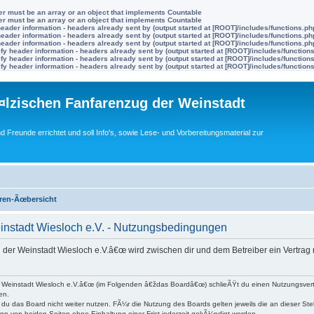
ter must be an array or an object that implements Countable
ter must be an array or an object that implements Countable
eader information - headers already sent by (output started at [ROOT]/includes/functions.ph
eader information - headers already sent by (output started at [ROOT]/includes/functions.ph
eader information - headers already sent by (output started at [ROOT]/includes/functions.ph
y header information - headers already sent by (output started at [ROOT]/includes/function
y header information - headers already sent by (output started at [ROOT]/includes/function
y header information - headers already sent by (output started at [ROOT]/includes/function
lzischen Fanfarenzug der Weinstadt
nd Freunde errichtet und soll Info's, sowie Lese- und Vorbereitungsmaterial zur
ren-Ãœbersicht
instadt Wiesloch e.V. - Nutzungsbedingungen
 der Weinstadt Wiesloch e.V.â€œ wird zwischen dir und dem Betreiber ein Vertra
r Weinstadt Wiesloch e.V.â€œ (im Folgenden â€ždas Boardâ€œ) schlieÃŸt du einen Nutzungsver
en.
du das Board nicht weiter nutzen. FÃ¼r die Nutzung des Boards gelten jeweils die an dieser Ste
nn von beiden Seiten ohne Einhaltung einer Frist jederzeit gekÃ¼ndigt werden.