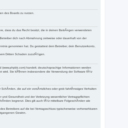
hmen des Boards zu nutzen.
dere, dass du das Recht besitzt, die in deinen BeitrÃ¤gen verwendeten
Betreiber dich nach Abmahnung zeitweise oder dauerhaft von der
 Kenntnis genommen hat. Du gestattest dem Betreiber, dein Benutzerkonto,
einem Dritten Schaden zuzufÃ¼gen.
ed (www.phpbb.com) handelt; deutschsprachige Informationen werden
det wird. Sie kÃ¶nnen insbesondere die Verwendung der Software fÃ¼r
r SchÃ¤den, die auf ein vorsÃ¤tzliches oder grob fahrlÃ¤ssiges Verhalten
 und Gesundheit und der Verletzung wesentlicher Vertragspflichten
chÃ¤den begrenzt. Dies gilt auch fÃ¼r mittelbare FolgeschÃ¤den wie
s Betreibers auf die bei Vertragsschluss typischerweise vorhersehbaren
entgangenen Gewinn.