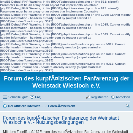
[phpBB Debug] PHP Warning
: in file
[ROOT]/phpbb/session.php
on line
561
:
sizeof():
Parameter must be an array or an object that implements Countable
[phpBB Debug] PHP Warning
: in file
[ROOT]/phpbb/session.php
on line
617
:
sizeof():
Parameter must be an array or an object that implements Countable
[phpBB Debug] PHP Warning
: in file
[ROOT]/phpbb/session.php
on line
1065
:
Cannot modify
header information - headers already sent by (output started at
[ROOT]/includes/functions.php:3925)
[phpBB Debug] PHP Warning
: in file
[ROOT]/phpbb/session.php
on line
1065
:
Cannot modify
header information - headers already sent by (output started at
[ROOT]/includes/functions.php:3925)
[phpBB Debug] PHP Warning
: in file
[ROOT]/phpbb/session.php
on line
1065
:
Cannot modify
header information - headers already sent by (output started at
[ROOT]/includes/functions.php:3925)
[phpBB Debug] PHP Warning
: in file
[ROOT]/includes/functions.php
on line
5312
:
Cannot
modify header information - headers already sent by (output started at
[ROOT]/includes/functions.php:3925)
[phpBB Debug] PHP Warning
: in file
[ROOT]/includes/functions.php
on line
5312
:
Cannot
modify header information - headers already sent by (output started at
[ROOT]/includes/functions.php:3925)
[phpBB Debug] PHP Warning
: in file
[ROOT]/includes/functions.php
on line
5312
:
Cannot
modify header information - headers already sent by (output started at
[ROOT]/includes/functions.php:3925)
Forum des kurpfÃ¤lzischen Fanfarenzug der
Weinstadt Wiesloch e.V.
Schnellzugriff
FAQ
Registrieren
Anmelden
Der offizielle Internetauftritt des Fanfarenzugs Wiesloch
Foren-Ãœbersicht
uc
Forum des kurpfÃ¤lzischen Fanfarenzug der Weinstadt
he
Wiesloch e.V. - Nutzungsbedingungen
Mit dem Zugriff auf â€žForum des kurpfÃ¤lzischen Fanfarenzug der Weinstadt