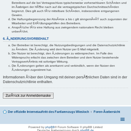
Betreibers auf die bei Vertragsschluss typischerweise vorhersehbaren SchÃ¤den und
im Ãœbrigen der HÃ¶he nach auf die vertragstypischen DurchschnittsschÃ¤den
begrenzt. Dies gilt auch fÃ¼r mittelbare SchÃ¤den, insbesondere entgangenen
Gewinn.
Die Haftungsbegrenzung der AbsÃ¤tze a bis c gilt sinngemÃ¤ÃŸ auch zugunsten der
Mitarbeiter und ErfÃ¼llungsgehilfen des Betreibers.
AnsprÃ¼che fÃ¼r eine Haftung aus zwingendem nationalem Recht bleiben
unberÃ¼hrt.
6. Ã„NDERUNGSVORBEHALT
Der Betreiber ist berechtigt, die Nutzungsbedingungen und die Datenschutzrichtlinie
zu Ã¤ndern. Die Ã„nderung wird dem Nutzer per E-Mail mitgeteilt.
Der Nutzer ist berechtigt, den Ã„nderungen zu widersprechen. Im Falle des
Widerspruchs erlischt das zwischen dem Betreiber und dem Nutzer bestehende
VertragsverhÃ¤ltnis mit sofortiger Wirkung.
Die Ã„nderungen gelten als anerkannt und verbindlich, wenn der Nutzer den
Ã„nderungen zugestimmt hat.
Informationen Ã¼ber den Umgang mit deinen persÃ¶nlichen Daten sind in der
Datenschutzrichtlinie enthalten.
ZurÃ¼ck zur Anmeldemaske
Der offizielle Internetauftritt des Fanfarenzugs Wiesloch
Foren-Ãœbersicht
Powered by
phpBB
® Forum Software © phpBB Limited
Deutsche Ãœbersetzung durch
phpBB.de