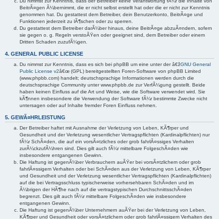
Du nimmst zur Kenntnis, dass der Betreiber keine Verantwortung fÃ¼r die Inhalte von
BeitrÃ¤gen Ã¼bernimmt, die er nicht selbst erstellt hat oder die er nicht zur Kenntnis
genommen hat. Du gestattest dem Betreiber, dein Benutzerkonto, BeitrÃ¤ge und
Funktionen jederzeit zu lÃ¶schen oder zu sperren.
Du gestattest dem Betreiber darÃ¼ber hinaus, deine BeitrÃ¤ge abzuÃ¤ndern, sofern
sie gegen o. g. Regeln verstoÃŸen oder geeignet sind, dem Betreiber oder einem
Dritten Schaden zuzufÃ¼gen.
4. GENERAL PUBLIC LICENSE
Du nimmst zur Kenntnis, dass es sich bei phpBB um eine unter der â€ž
GNU General
Public License v2
â€œ (GPL) bereitgestellten Foren-Software von phpBB Limited
(www.phpbb.com) handelt; deutschsprachige Informationen werden durch die
deutschsprachige Community unter www.phpbb.de zur VerfÃ¼gung gestellt. Beide
haben keinen Einfluss auf die Art und Weise, wie die Software verwendet wird. Sie
kÃ¶nnen insbesondere die Verwendung der Software fÃ¼r bestimmte Zwecke nicht
untersagen oder auf Inhalte fremder Foren Einfluss nehmen.
5. GEWÃ¤HRLEISTUNG
Der Betreiber haftet mit Ausnahme der Verletzung von Leben, KÃ¶rper und
Gesundheit und der Verletzung wesentlicher Vertragspflichten (Kardinalpflichten) nur
fÃ¼r SchÃ¤den, die auf ein vorsÃ¤tzliches oder grob fahrlÃ¤ssiges Verhalten
zurÃ¼ckzufÃ¼hren sind. Dies gilt auch fÃ¼r mittelbare FolgeschÃ¤den wie
insbesondere entgangenen Gewinn.
Die Haftung ist gegenÃ¼ber Verbrauchern auÃŸer bei vorsÃ¤tzlichem oder grob
fahrlÃ¤ssigem Verhalten oder bei SchÃ¤den aus der Verletzung von Leben, KÃ¶rper
und Gesundheit und der Verletzung wesentlicher Vertragspflichten (Kardinalpflichten)
auf die bei Vertragsschluss typischerweise vorhersehbaren SchÃ¤den und im
Ã¼brigen der HÃ¶he nach auf die vertragstypischen DurchschnittsschÃ¤den
begrenzt. Dies gilt auch fÃ¼r mittelbare FolgeschÃ¤den wie insbesondere
entgangenen Gewinn.
Die Haftung ist gegenÃ¼ber Unternehmern auÃŸer bei der Verletzung von Leben,
KÃ¶rper und Gesundheit oder vorsÃ¤tzlichem oder grob fahrlÃ¤ssigem Verhalten des