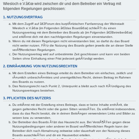
Wiesloch e.V.â€œ wird zwischen dir und dem Betreiber ein Vertrag mit
folgenden Regelungen geschlossen:
1. NUTZUNGSVERTRAG
Mit dem Zugriff auf â€žForum des kurpfÃ¤lzischen Fanfarenzug der Weinstadt
Wiesloch e.V.â€œ (im Folgenden â€ždas Boardâ€œ) schlieÃŸt du einen
Nutzungsvertrag mit dem Betreiber des Boards ab (im Folgenden â€žBetreiberâ€œ)
und erklÃ¤rst dich mit den nachfolgenden Regelungen einverstanden.
Wenn du mit diesen Regelungen nicht einverstanden bist, so darfst du das Board
nicht weiter nutzen. FÃ¼r die Nutzung des Boards gelten jeweils die an dieser Stelle
verÃ¶ffentlichten Regelungen.
Der Nutzungsvertrag wird auf unbestimmte Zeit geschlossen und kann von beiden
Seiten ohne Einhaltung einer Frist jederzeit gekÃ¼ndigt werden.
2. EINRÃ¤UMUNG VON NUTZUNGSRECHTEN
Mit dem Erstellen eines Beitrags erteilst du dem Betreiber ein einfaches, zeitlich und
rÃ¤umlich unbeschrÃ¤nktes und unentgeltliches Recht, deinen Beitrag im Rahmen
des Boards zu nutzen.
Das Nutzungsrecht nach Punkt 2, Unterpunkt a bleibt auch nach KÃ¼ndigung des
Nutzungsvertrages bestehen.
3. PFLICHTEN DES NUTZERS
Du erklÃ¤rst mit der Erstellung eines Beitrags, dass er keine Inhalte enthÃ¤lt, die
gegen geltendes Recht oder die guten Sitten verstoÃŸen. Du erklÃ¤rst insbesondere,
dass du das Recht besitzt, die in deinen BeitrÃ¤gen verwendeten Links und Bilder zu
setzen bzw. zu verwenden.
Der Betreiber des Boards Ã¼bt das Hausrecht aus. Bei VerstÃ¶ÃŸen gegen diese
Nutzungsbedingungen oder anderer im Board verÃ¶ffentlichten Regeln kann der
Betreiber dich nach Abmahnung zeitweise oder dauerhaft von der Nutzung dieses
Boards ausschlieÃŸen und dir ein Hausverbot erteilen.