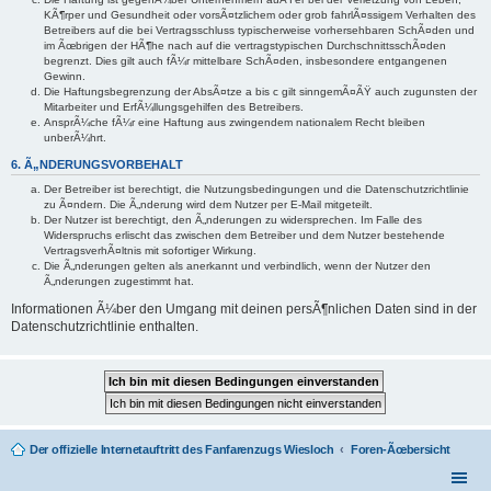
KÃ¶rper und Gesundheit oder vorsÃ¤tzlichem oder grob fahrlÃ¤ssigem Verhalten des
Betreibers auf die bei Vertragsschluss typischerweise vorhersehbaren SchÃ¤den und
im Ãœbrigen der HÃ¶he nach auf die vertragstypischen DurchschnittsschÃ¤den
begrenzt. Dies gilt auch fÃ¼r mittelbare SchÃ¤den, insbesondere entgangenen
Gewinn.
Die Haftungsbegrenzung der AbsÃ¤tze a bis c gilt sinngemÃ¤ÃŸ auch zugunsten der
Mitarbeiter und ErfÃ¼llungsgehilfen des Betreibers.
AnsprÃ¼che fÃ¼r eine Haftung aus zwingendem nationalem Recht bleiben
unberÃ¼hrt.
6. Ã„NDERUNGSVORBEHALT
Der Betreiber ist berechtigt, die Nutzungsbedingungen und die Datenschutzrichtlinie
zu Ã¤ndern. Die Ã„nderung wird dem Nutzer per E-Mail mitgeteilt.
Der Nutzer ist berechtigt, den Ã„nderungen zu widersprechen. Im Falle des
Widerspruchs erlischt das zwischen dem Betreiber und dem Nutzer bestehende
VertragsverhÃ¤ltnis mit sofortiger Wirkung.
Die Ã„nderungen gelten als anerkannt und verbindlich, wenn der Nutzer den
Ã„nderungen zugestimmt hat.
Informationen Ã¼ber den Umgang mit deinen persÃ¶nlichen Daten sind in der
Datenschutzrichtlinie enthalten.
Der offizielle Internetauftritt des Fanfarenzugs Wiesloch
Foren-Ãœbersicht