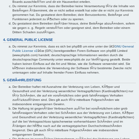
Boards ausschlieÃŸen und dir ein Hausverbot erteilen.
Du nimmst zur Kenntnis, dass der Betreiber keine Verantwortung fÃ¼r die Inhalte von
BeitrÃ¤gen Ã¼bernimmt, die er nicht selbst erstellt hat oder die er nicht zur Kenntnis
genommen hat. Du gestattest dem Betreiber, dein Benutzerkonto, BeitrÃ¤ge und
Funktionen jederzeit zu lÃ¶schen oder zu sperren.
Du gestattest dem Betreiber darÃ¼ber hinaus, deine BeitrÃ¤ge abzuÃ¤ndern, sofern
sie gegen o. g. Regeln verstoÃŸen oder geeignet sind, dem Betreiber oder einem
Dritten Schaden zuzufÃ¼gen.
4. GENERAL PUBLIC LICENSE
Du nimmst zur Kenntnis, dass es sich bei phpBB um eine unter der â€ž
GNU General
Public License v2
â€œ (GPL) bereitgestellten Foren-Software von phpBB Limited
(www.phpbb.com) handelt; deutschsprachige Informationen werden durch die
deutschsprachige Community unter www.phpbb.de zur VerfÃ¼gung gestellt. Beide
haben keinen Einfluss auf die Art und Weise, wie die Software verwendet wird. Sie
kÃ¶nnen insbesondere die Verwendung der Software fÃ¼r bestimmte Zwecke nicht
untersagen oder auf Inhalte fremder Foren Einfluss nehmen.
5. GEWÃ¤HRLEISTUNG
Der Betreiber haftet mit Ausnahme der Verletzung von Leben, KÃ¶rper und
Gesundheit und der Verletzung wesentlicher Vertragspflichten (Kardinalpflichten) nur
fÃ¼r SchÃ¤den, die auf ein vorsÃ¤tzliches oder grob fahrlÃ¤ssiges Verhalten
zurÃ¼ckzufÃ¼hren sind. Dies gilt auch fÃ¼r mittelbare FolgeschÃ¤den wie
insbesondere entgangenen Gewinn.
Die Haftung ist gegenÃ¼ber Verbrauchern auÃŸer bei vorsÃ¤tzlichem oder grob
fahrlÃ¤ssigem Verhalten oder bei SchÃ¤den aus der Verletzung von Leben, KÃ¶rper
und Gesundheit und der Verletzung wesentlicher Vertragspflichten (Kardinalpflichten)
auf die bei Vertragsschluss typischerweise vorhersehbaren SchÃ¤den und im
Ã¼brigen der HÃ¶he nach auf die vertragstypischen DurchschnittsschÃ¤den
begrenzt. Dies gilt auch fÃ¼r mittelbare FolgeschÃ¤den wie insbesondere
entgangenen Gewinn.
Die Haftung ist gegenÃ¼ber Unternehmern auÃŸer bei der Verletzung von Leben,