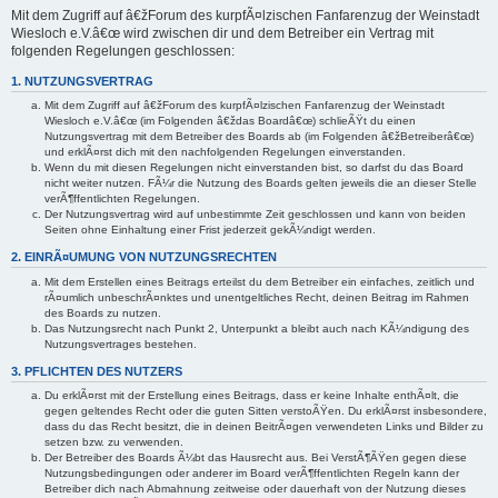
Mit dem Zugriff auf â€žForum des kurpfÃ¤lzischen Fanfarenzug der Weinstadt
Wiesloch e.V.â€œ wird zwischen dir und dem Betreiber ein Vertrag mit
folgenden Regelungen geschlossen:
1. NUTZUNGSVERTRAG
Mit dem Zugriff auf â€žForum des kurpfÃ¤lzischen Fanfarenzug der Weinstadt
Wiesloch e.V.â€œ (im Folgenden â€ždas Boardâ€œ) schlieÃŸt du einen
Nutzungsvertrag mit dem Betreiber des Boards ab (im Folgenden â€žBetreiberâ€œ)
und erklÃ¤rst dich mit den nachfolgenden Regelungen einverstanden.
Wenn du mit diesen Regelungen nicht einverstanden bist, so darfst du das Board
nicht weiter nutzen. FÃ¼r die Nutzung des Boards gelten jeweils die an dieser Stelle
verÃ¶ffentlichten Regelungen.
Der Nutzungsvertrag wird auf unbestimmte Zeit geschlossen und kann von beiden
Seiten ohne Einhaltung einer Frist jederzeit gekÃ¼ndigt werden.
2. EINRÃ¤UMUNG VON NUTZUNGSRECHTEN
Mit dem Erstellen eines Beitrags erteilst du dem Betreiber ein einfaches, zeitlich und
rÃ¤umlich unbeschrÃ¤nktes und unentgeltliches Recht, deinen Beitrag im Rahmen
des Boards zu nutzen.
Das Nutzungsrecht nach Punkt 2, Unterpunkt a bleibt auch nach KÃ¼ndigung des
Nutzungsvertrages bestehen.
3. PFLICHTEN DES NUTZERS
Du erklÃ¤rst mit der Erstellung eines Beitrags, dass er keine Inhalte enthÃ¤lt, die
gegen geltendes Recht oder die guten Sitten verstoÃŸen. Du erklÃ¤rst insbesondere,
dass du das Recht besitzt, die in deinen BeitrÃ¤gen verwendeten Links und Bilder zu
setzen bzw. zu verwenden.
Der Betreiber des Boards Ã¼bt das Hausrecht aus. Bei VerstÃ¶ÃŸen gegen diese
Nutzungsbedingungen oder anderer im Board verÃ¶ffentlichten Regeln kann der
Betreiber dich nach Abmahnung zeitweise oder dauerhaft von der Nutzung dieses