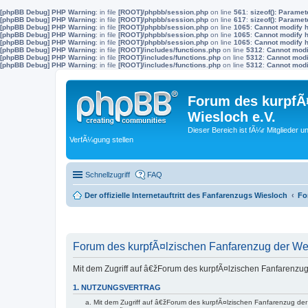
[phpBB Debug] PHP Warning
: in file
[ROOT]/phpbb/session.php
on line
561
:
sizeof(): Parame
[phpBB Debug] PHP Warning
: in file
[ROOT]/phpbb/session.php
on line
617
:
sizeof(): Parame
[phpBB Debug] PHP Warning
: in file
[ROOT]/phpbb/session.php
on line
1065
:
Cannot modify h
[phpBB Debug] PHP Warning
: in file
[ROOT]/phpbb/session.php
on line
1065
:
Cannot modify h
[phpBB Debug] PHP Warning
: in file
[ROOT]/phpbb/session.php
on line
1065
:
Cannot modify h
[phpBB Debug] PHP Warning
: in file
[ROOT]/includes/functions.php
on line
5312
:
Cannot modif
[phpBB Debug] PHP Warning
: in file
[ROOT]/includes/functions.php
on line
5312
:
Cannot modif
[phpBB Debug] PHP Warning
: in file
[ROOT]/includes/functions.php
on line
5312
:
Cannot modif
Forum des kurpfÃ¤
Wiesloch e.V.
Dieser Bereich ist fÃ¼r Mitglieder u
VerfÃ¼gung stellen
Schnellzugriff
FAQ
Der offizielle Internetauftritt des Fanfarenzugs Wiesloch
Fo
Forum des kurpfÃ¤lzischen Fanfarenzug der Wein
Mit dem Zugriff auf â€žForum des kurpfÃ¤lzischen Fanfarenzug
1. NUTZUNGSVERTRAG
Mit dem Zugriff auf â€žForum des kurpfÃ¤lzischen Fanfarenzug de