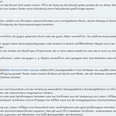
en.
du das Board nicht weiter nutzen. FÃ¼r die Nutzung des Boards gelten jeweils die an dieser Ste
nn von beiden Seiten ohne Einhaltung einer Frist jederzeit gekÃ¼ndigt werden.
nfaches, zeitlich und rÃ¤umlich unbeschrÃ¤nktes und unentgeltliches Recht, deinen Beitrag im Ra
KÃ¼ndigung des Nutzungsvertrages bestehen.
lte enthÃ¤lt, die gegen geltendes Recht oder die guten Sitten verstoÃŸen. Du erklÃ¤rst insbeson
n gegen diese Nutzungsbedingungen oder anderer im Board verÃ¶ffentlichten Regeln kann der 
len.
r die Inhalte von BeitrÃ¤gen Ã¼bernimmt, die er nicht selbst erstellt hat oder die er nicht zur
zuÃ¤ndern, sofern sie gegen o. g. Regeln verstoÃŸen oder geeignet sind, dem Betreiber oder 
 â€ž
GNU General Public License v2
â€œ (GPL) bereitgestellten Foren-Software von phpBB Limit
fÃ¼gung gestellt. Beide haben keinen Einfluss auf die Art und Weise, wie die Software verwen
 Einfluss nehmen.
er und Gesundheit und der Verletzung wesentlicher Vertragspflichten (Kardinalpflichten) nur fÃ¼
Ã¤den wie insbesondere entgangenen Gewinn.
em oder grob fahrlÃ¤ssigem Verhalten oder bei SchÃ¤den aus der Verletzung von Leben, KÃ¶rper
orhersehbaren SchÃ¤den und im Ã¼brigen der HÃ¶he nach auf die vertragstypischen Durchschnittss
g von Leben, KÃ¶rper und Gesundheit oder vorsÃ¤tzlichem oder grob fahrlÃ¤ssigem Verhalten de
hen DurchschnittsschÃ¤den begrenzt. Dies gilt auch fÃ¼r mittelbare SchÃ¤den, insbesondere 
h zugunsten der Mitarbeiter und ErfÃ¼llungsgehilfen des Betreibers.