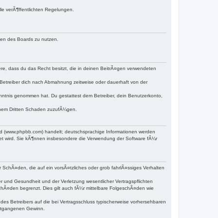
lle verÃ¶ffentlichten Regelungen.
hmen des Boards zu nutzen.
dere, dass du das Recht besitzt, die in deinen BeitrÃ¤gen verwendeten
Betreiber dich nach Abmahnung zeitweise oder dauerhaft von der
 Kenntnis genommen hat. Du gestattest dem Betreiber, dein Benutzerkonto,
einem Dritten Schaden zuzufÃ¼gen.
ed (www.phpbb.com) handelt; deutschsprachige Informationen werden
det wird. Sie kÃ¶nnen insbesondere die Verwendung der Software fÃ¼r
r SchÃ¤den, die auf ein vorsÃ¤tzliches oder grob fahrlÃ¤ssiges Verhalten
 und Gesundheit und der Verletzung wesentlicher Vertragspflichten
chÃ¤den begrenzt. Dies gilt auch fÃ¼r mittelbare FolgeschÃ¤den wie
s Betreibers auf die bei Vertragsschluss typischerweise vorhersehbaren
entgangenen Gewinn.