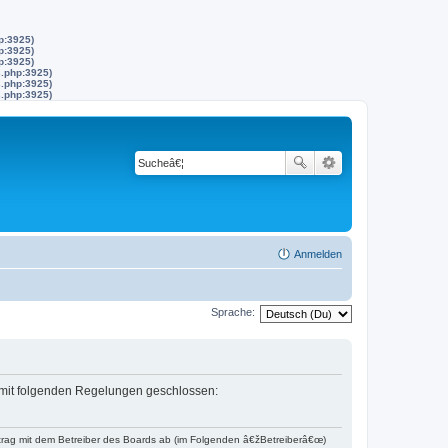
p:3925)
p:3925)
p:3925)
s.php:3925)
s.php:3925)
s.php:3925)
Anmelden
Sprache:
g mit folgenden Regelungen geschlossen:
trag mit dem Betreiber des Boards ab (im Folgenden â€žBetreiberâ€œ)