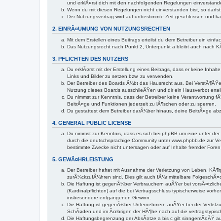
und erklÃ¤rst dich mit den nachfolgenden Regelungen einverstand
Wenn du mit diesen Regelungen nicht einverstanden bist, so darfst 
Der Nutzungsvertrag wird auf unbestimmte Zeit geschlossen und ka
2. EINRÃ¤UMUNG VON NUTZUNGSRECHTEN
Mit dem Erstellen eines Beitrags erteilst du dem Betreiber ein ei
Das Nutzungsrecht nach Punkt 2, Unterpunkt a bleibt auch nach 
3. PFLICHTEN DES NUTZERS
Du erklÃ¤rst mit der Erstellung eines Beitrags, dass er keine Inha
Links und Bilder zu setzen bzw. zu verwenden.
Der Betreiber des Boards Ã¼bt das Hausrecht aus. Bei VerstÃ¶ÃŸe
Nutzung dieses Boards ausschlieÃŸen und dir ein Hausverbot ertei
Du nimmst zur Kenntnis, dass der Betreiber keine Verantwortung fÃ¼
BeitrÃ¤ge und Funktionen jederzeit zu lÃ¶schen oder zu sperren.
Du gestattest dem Betreiber darÃ¼ber hinaus, deine BeitrÃ¤ge ab
4. GENERAL PUBLIC LICENSE
Du nimmst zur Kenntnis, dass es sich bei phpBB um eine unter der
durch die deutschsprachige Community unter www.phpbb.de zur Ver
bestimmte Zwecke nicht untersagen oder auf Inhalte fremder Foren
5. GEWÃ¤HRLEISTUNG
Der Betreiber haftet mit Ausnahme der Verletzung von Leben, KÃ¶rp
zurÃ¼ckzufÃ¼hren sind. Dies gilt auch fÃ¼r mittelbare Folgesch
Die Haftung ist gegenÃ¼ber Verbrauchern auÃŸer bei vorsÃ¤tzlich
(Kardinalpflichten) auf die bei Vertragsschluss typischerweise v
insbesondere entgangenen Gewinn.
Die Haftung ist gegenÃ¼ber Unternehmern auÃŸer bei der Verletzun
SchÃ¤den und im Ãœbrigen der HÃ¶he nach auf die vertragstypisc
Die Haftungsbegrenzung der AbsÃ¤tze a bis c gilt sinngemÃ¤ÃŸ auc