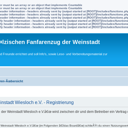
ter must be an array or an object that implements Countable
ter must be an array or an object that implements Countable
eader information - headers already sent by (output started at [ROOT]/includes/functions.ph
eader information - headers already sent by (output started at [ROOT]/includes/functions.ph
eader information - headers already sent by (output started at [ROOT]/includes/functions.ph
y header information - headers already sent by (output started at [ROOT]/includes/function
y header information - headers already sent by (output started at [ROOT]/includes/function
y header information - headers already sent by (output started at [ROOT]/includes/function
lzischen Fanfarenzug der Weinstadt
nd Freunde errichtet und soll Info's, sowie Lese- und Vorbereitungsmaterial zur
ren-Ãœbersicht
stadt Wiesloch e.V. - Registrierung
 der Weinstadt Wiesloch e.V.â€œ wird zwischen dir und dem Betreiber ein Vertra
r Weinstadt Wiesloch e.V.â€œ (im Folgenden â€ždas Boardâ€œ) schlieÃŸt du einen Nutzungsver