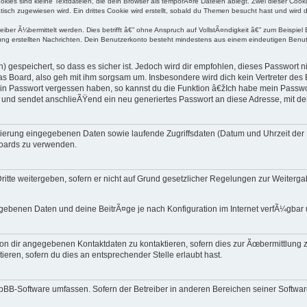
kies sind kleine Textdateien, die dein Browser als temporÃ¤re Dateien ablegt. Zwei dieser Cook
sch zugewiesen wird. Ein drittes Cookie wird erstellt, sobald du Themen besucht hast und wird
er Ã¼bermittelt werden. Dies betrifft â€” ohne Anspruch auf VollstÃ¤ndigkeit â€” zum Beispiel B
ierung erstellten Nachrichten. Dein Benutzerkonto besteht mindestens aus einem eindeutigen Be
gespeichert, so dass es sicher ist. Jedoch wird dir empfohlen, dieses Passwort n
 Board, also geh mit ihm sorgsam um. Insbesondere wird dich kein Vertreter des B
dein Passwort vergessen haben, so kannst du die Funktion â€žIch habe mein Passw
nd sendet anschlieÃŸend ein neu generiertes Passwort an diese Adresse, mit dem
trierung eingegebenen Daten sowie laufende Zugriffsdaten (Datum und Uhrzeit de
Boards zu verwenden.
itte weitergeben, sofern er nicht auf Grund gesetzlicher Regelungen zur Weitergab
gegebenen Daten und deine BeitrÃ¤ge je nach Konfiguration im Internet verfÃ¼gba
on dir angegebenen Kontaktdaten zu kontaktieren, sofern dies zur Ãœbermittlung ze
ren, sofern du dies an entsprechender Stelle erlaubt hast.
phpBB-Software umfassen. Sofern der Betreiber in anderen Bereichen seiner Softwa