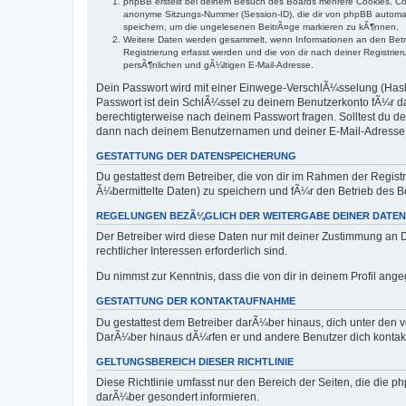
phpBB erstellt bei deinem Besuch des Boards mehrere Cookies. Coo
anonyme Sitzungs-Nummer (Session-ID), die dir von phpBB automati
speichern, um die ungelesenen BeitrÃ¤ge markieren zu kÃ¶nnen.
Weitere Daten werden gesammelt, wenn Informationen an den Betreib
Registrierung erfasst werden und die von dir nach deiner Registr
persÃ¶nlichen und gÃ¼ltigen E-Mail-Adresse.
Dein Passwort wird mit einer Einwege-VerschlÃ¼sselung (Hash) 
Passwort ist dein SchlÃ¼ssel zu deinem Benutzerkonto fÃ¼r das
berechtigterweise nach deinem Passwort fragen. Solltest du 
dann nach deinem Benutzernamen und deiner E-Mail-Adresse u
GESTATTUNG DER DATENSPEICHERUNG
Du gestattest dem Betreiber, die von dir im Rahmen der Regis
Ã¼bermittelte Daten) zu speichern und fÃ¼r den Betrieb des 
REGELUNGEN BEZÃ¼GLICH DER WEITERGABE DEINER DATEN
Der Betreiber wird diese Daten nur mit deiner Zustimmung an Dr
rechtlicher Interessen erforderlich sind.
Du nimmst zur Kenntnis, dass die von dir in deinem Profil an
GESTATTUNG DER KONTAKTAUFNAHME
Du gestattest dem Betreiber darÃ¼ber hinaus, dich unter den v
DarÃ¼ber hinaus dÃ¼rfen er und andere Benutzer dich kontaktie
GELTUNGSBEREICH DIESER RICHTLINIE
Diese Richtlinie umfasst nur den Bereich der Seiten, die die 
darÃ¼ber gesondert informieren.