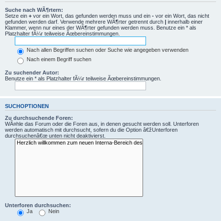
Suche nach WÃ¶rtern:
Setze ein
+
vor ein Wort, das gefunden werden muss und ein
-
vor ein Wort, das nicht
gefunden werden darf. Verwende mehrere WÃ¶rter getrennt durch
|
innerhalb einer
Klammer, wenn nur eines der WÃ¶rter gefunden werden muss. Benutze ein * als
Platzhalter fÃ¼r teilweise Ãœbereinstimmungen.
Nach allen Begriffen suchen oder Suche wie angegeben verwenden
Nach einem Begriff suchen
Zu suchender Autor:
Benutze ein * als Platzhalter fÃ¼r teilweise Ãœbereinstimmungen.
SUCHOPTIONEN
Zu durchsuchende Foren:
WÃ¤hle das Forum oder die Foren aus, in denen gesucht werden soll. Unterforen
werden automatisch mit durchsucht, sofern du die Option â€žUnterforen
durchsuchenâ€œ unten nicht deaktivierst.
Unterforen durchsuchen:
Ja
Nein