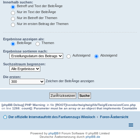
Innerhalb suchen:
Betreff und Text der BeitrÃ¤ge
Nur im Text der BeitrÃ¤ge
Nur im Betreff der Themen
Nur im ersten Beitrag der Themen
Ergebnisse anzeigen als:
BeitrÃ¤ge
Themen
Ergebnisse sortieren nach:
Aufsteigend
Absteigend
Suchzeitraum begrenzen:
Die ersten:
Zeichen der BeitrÃ¤ge anzeigen
[phpBB Debug] PHP Warning
: in file
[ROOT]/vendor/twig/twig/lib/Twig/Extension/Core.php
on line
1266
:
count(): Parameter must be an array or an object that implements Countable
Der offizielle Internetauftritt des Fanfarenzugs Wiesloch
Foren-Ãœbersicht
Powered by
phpBB
® Forum Software © phpBB Limited
Deutsche Ãœbersetzung durch
phpBB.de