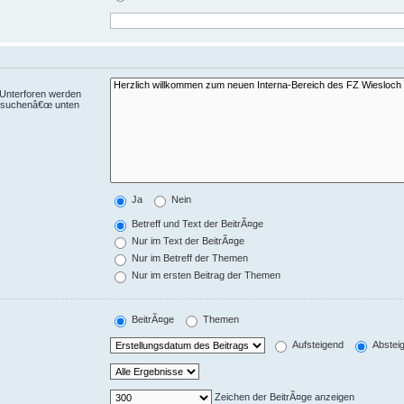
 Unterforen werden
chsuchenâ€œ unten
Ja
Nein
Betreff und Text der BeitrÃ¤ge
Nur im Text der BeitrÃ¤ge
Nur im Betreff der Themen
Nur im ersten Beitrag der Themen
BeitrÃ¤ge
Themen
Aufsteigend
Abstei
Zeichen der BeitrÃ¤ge anzeigen