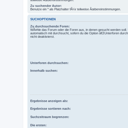
teilweise Ãœbereinstimmungen.
Zu suchender Autor:
Benutze ein * als Platzhalter fÃ¼r teilweise Ãœbereinstimmungen.
SUCHOPTIONEN
Zu durchsuchende Foren:
WÃ¤hle das Forum oder die Foren aus, in denen gesucht werden soll.
automatisch mit durchsucht, sofern du die Option â€žUnterforen dur
nicht deaktivierst.
Unterforen durchsuchen:
Innerhalb suchen:
Ergebnisse anzeigen als:
Ergebnisse sortieren nach:
Suchzeitraum begrenzen:
Die ersten: