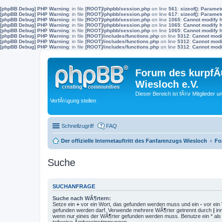
[phpBB Debug] PHP Warning
: in file
[ROOT]/phpbb/session.php
on line
561
:
sizeof(): Parame
[phpBB Debug] PHP Warning
: in file
[ROOT]/phpbb/session.php
on line
617
:
sizeof(): Parame
[phpBB Debug] PHP Warning
: in file
[ROOT]/phpbb/session.php
on line
1065
:
Cannot modify h
[phpBB Debug] PHP Warning
: in file
[ROOT]/phpbb/session.php
on line
1065
:
Cannot modify h
[phpBB Debug] PHP Warning
: in file
[ROOT]/phpbb/session.php
on line
1065
:
Cannot modify h
[phpBB Debug] PHP Warning
: in file
[ROOT]/includes/functions.php
on line
5312
:
Cannot modif
[phpBB Debug] PHP Warning
: in file
[ROOT]/includes/functions.php
on line
5312
:
Cannot modif
[phpBB Debug] PHP Warning
: in file
[ROOT]/includes/functions.php
on line
5312
:
Cannot modif
Forum des kurpfÃ¤
Wiesloch e.V.
Dieser Bereich ist fÃ¼r Mitglieder u
VerfÃ¼gung stellen
Schnellzugriff
FAQ
Der offizielle Internetauftritt des Fanfarenzugs Wiesloch
Fo
Suche
SUCHANFRAGE
Suche nach WÃ¶rtern:
Setze ein
+
vor ein Wort, das gefunden werden muss und ein
-
vor ein 
gefunden werden darf. Verwende mehrere WÃ¶rter getrennt durch
|
in
wenn nur eines der WÃ¶rter gefunden werden muss. Benutze ein * als 