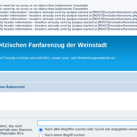
ter must be an array or an object that implements Countable
ter must be an array or an object that implements Countable
eader information - headers already sent by (output started at [ROOT]/includes/functions.ph
eader information - headers already sent by (output started at [ROOT]/includes/functions.ph
eader information - headers already sent by (output started at [ROOT]/includes/functions.ph
y header information - headers already sent by (output started at [ROOT]/includes/function
y header information - headers already sent by (output started at [ROOT]/includes/function
y header information - headers already sent by (output started at [ROOT]/includes/function
lzischen Fanfarenzug der Weinstadt
nd Freunde errichtet und soll Info's, sowie Lese- und Vorbereitungsmaterial zur
ren-Ãœbersicht
Wort, das nicht
Nach allen Begriffen suchen oder Suche wie angegeben verw
nerhalb einer Klammer,
Platzhalter fÃ¼r
Nach einem Begriff suchen