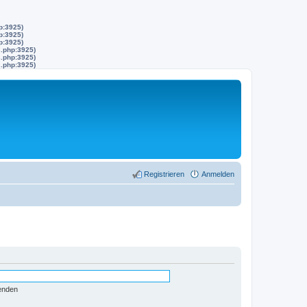
p:3925)
p:3925)
p:3925)
s.php:3925)
s.php:3925)
s.php:3925)
Registrieren
Anmelden
enden