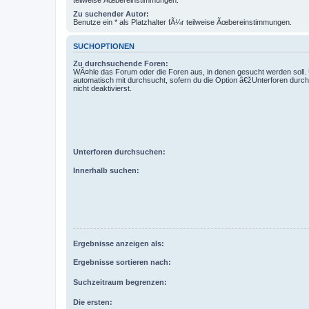
teilweise Ãœbereinstimmungen.
Zu suchender Autor:
Benutze ein * als Platzhalter fÃ¼r teilweise Ãœbereinstimmungen.
SUCHOPTIONEN
Zu durchsuchende Foren:
WÃ¤hle das Forum oder die Foren aus, in denen gesucht werden soll.
automatisch mit durchsucht, sofern du die Option â€žUnterforen dur
nicht deaktivierst.
Unterforen durchsuchen:
Innerhalb suchen:
Ergebnisse anzeigen als:
Ergebnisse sortieren nach:
Suchzeitraum begrenzen:
Die ersten: