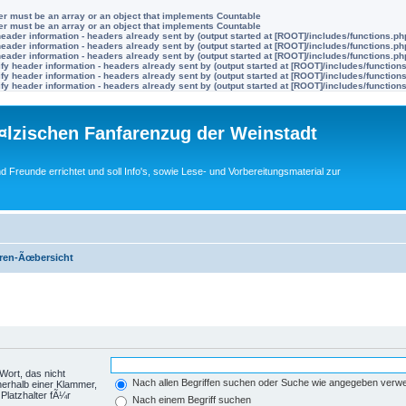
ter must be an array or an object that implements Countable
ter must be an array or an object that implements Countable
eader information - headers already sent by (output started at [ROOT]/includes/functions.ph
eader information - headers already sent by (output started at [ROOT]/includes/functions.ph
eader information - headers already sent by (output started at [ROOT]/includes/functions.ph
y header information - headers already sent by (output started at [ROOT]/includes/function
y header information - headers already sent by (output started at [ROOT]/includes/function
y header information - headers already sent by (output started at [ROOT]/includes/function
lzischen Fanfarenzug der Weinstadt
nd Freunde errichtet und soll Info's, sowie Lese- und Vorbereitungsmaterial zur
ren-Ãœbersicht
Wort, das nicht
Nach allen Begriffen suchen oder Suche wie angegeben verw
nerhalb einer Klammer,
Platzhalter fÃ¼r
Nach einem Begriff suchen