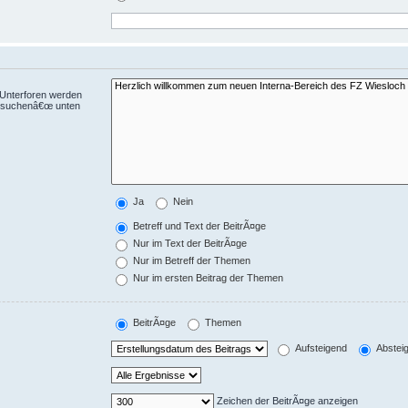
 Unterforen werden
chsuchenâ€œ unten
Ja
Nein
Betreff und Text der BeitrÃ¤ge
Nur im Text der BeitrÃ¤ge
Nur im Betreff der Themen
Nur im ersten Beitrag der Themen
BeitrÃ¤ge
Themen
Aufsteigend
Abstei
Zeichen der BeitrÃ¤ge anzeigen