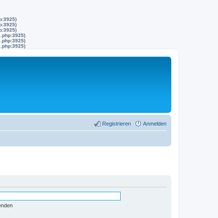
p:3925)
p:3925)
p:3925)
s.php:3925)
s.php:3925)
s.php:3925)
Registrieren
Anmelden
enden