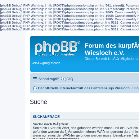
[phpBB Debug] PHP Warning
: in file
[ROOT]/phpbb/session.php
on line
561
:
sizeof(): Parame
[phpBB Debug] PHP Warning
: in file
[ROOT]/phpbb/session.php
on line
617
:
sizeof(): Parame
[phpBB Debug] PHP Warning
: in file
[ROOT]/phpbb/session.php
on line
1065
:
Cannot modify h
[phpBB Debug] PHP Warning
: in file
[ROOT]/phpbb/session.php
on line
1065
:
Cannot modify h
[phpBB Debug] PHP Warning
: in file
[ROOT]/phpbb/session.php
on line
1065
:
Cannot modify h
[phpBB Debug] PHP Warning
: in file
[ROOT]/includes/functions.php
on line
5312
:
Cannot modif
[phpBB Debug] PHP Warning
: in file
[ROOT]/includes/functions.php
on line
5312
:
Cannot modif
[phpBB Debug] PHP Warning
: in file
[ROOT]/includes/functions.php
on line
5312
:
Cannot modif
Forum des kurpfÃ¤
Wiesloch e.V.
Dieser Bereich ist fÃ¼r Mitglieder u
VerfÃ¼gung stellen
Schnellzugriff
FAQ
Der offizielle Internetauftritt des Fanfarenzugs Wiesloch
Fo
Suche
SUCHANFRAGE
Suche nach WÃ¶rtern:
Setze ein
+
vor ein Wort, das gefunden werden muss und ein
-
vor ein 
gefunden werden darf. Verwende mehrere WÃ¶rter getrennt durch
|
in
wenn nur eines der WÃ¶rter gefunden werden muss. Benutze ein * als 