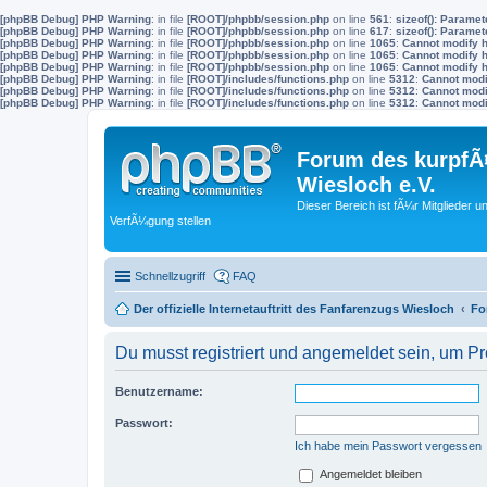
[phpBB Debug] PHP Warning
: in file
[ROOT]/phpbb/session.php
on line
561
:
sizeof(): Parame
[phpBB Debug] PHP Warning
: in file
[ROOT]/phpbb/session.php
on line
617
:
sizeof(): Parame
[phpBB Debug] PHP Warning
: in file
[ROOT]/phpbb/session.php
on line
1065
:
Cannot modify h
[phpBB Debug] PHP Warning
: in file
[ROOT]/phpbb/session.php
on line
1065
:
Cannot modify h
[phpBB Debug] PHP Warning
: in file
[ROOT]/phpbb/session.php
on line
1065
:
Cannot modify h
[phpBB Debug] PHP Warning
: in file
[ROOT]/includes/functions.php
on line
5312
:
Cannot modif
[phpBB Debug] PHP Warning
: in file
[ROOT]/includes/functions.php
on line
5312
:
Cannot modif
[phpBB Debug] PHP Warning
: in file
[ROOT]/includes/functions.php
on line
5312
:
Cannot modif
Forum des kurpfÃ¤
Wiesloch e.V.
Dieser Bereich ist fÃ¼r Mitglieder u
VerfÃ¼gung stellen
Schnellzugriff
FAQ
Der offizielle Internetauftritt des Fanfarenzugs Wiesloch
Fo
Du musst registriert und angemeldet sein, um P
Benutzername:
Passwort:
Ich habe mein Passwort vergessen
Angemeldet bleiben