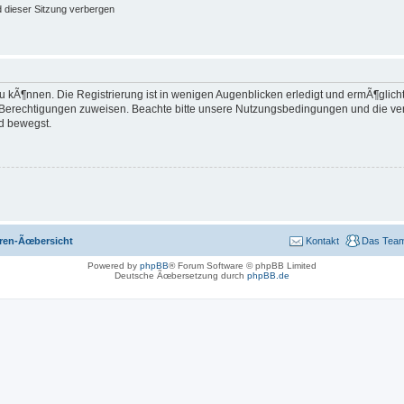
 dieser Sitzung verbergen
 kÃ¶nnen. Die Registrierung ist in wenigen Augenblicken erledigt und ermÃ¶glicht 
e Berechtigungen zuweisen. Beachte bitte unsere Nutzungsbedingungen und die verw
d bewegst.
ren-Ãœbersicht
Kontakt
Das Tea
Powered by
phpBB
® Forum Software © phpBB Limited
Deutsche Ãœbersetzung durch
phpBB.de