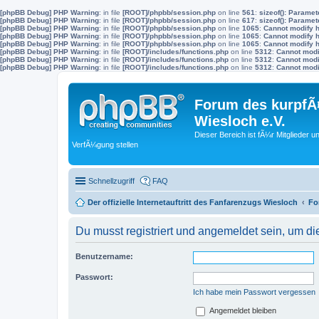
[phpBB Debug] PHP Warning
: in file
[ROOT]/phpbb/session.php
on line
561
:
sizeof(): Parame
[phpBB Debug] PHP Warning
: in file
[ROOT]/phpbb/session.php
on line
617
:
sizeof(): Parame
[phpBB Debug] PHP Warning
: in file
[ROOT]/phpbb/session.php
on line
1065
:
Cannot modify h
[phpBB Debug] PHP Warning
: in file
[ROOT]/phpbb/session.php
on line
1065
:
Cannot modify h
[phpBB Debug] PHP Warning
: in file
[ROOT]/phpbb/session.php
on line
1065
:
Cannot modify h
[phpBB Debug] PHP Warning
: in file
[ROOT]/includes/functions.php
on line
5312
:
Cannot modif
[phpBB Debug] PHP Warning
: in file
[ROOT]/includes/functions.php
on line
5312
:
Cannot modif
[phpBB Debug] PHP Warning
: in file
[ROOT]/includes/functions.php
on line
5312
:
Cannot modif
Forum des kurpfÃ¤
Wiesloch e.V.
Dieser Bereich ist fÃ¼r Mitglieder u
VerfÃ¼gung stellen
Schnellzugriff
FAQ
Der offizielle Internetauftritt des Fanfarenzugs Wiesloch
Fo
Du musst registriert und angemeldet sein, um di
Benutzername:
Passwort:
Ich habe mein Passwort vergessen
Angemeldet bleiben