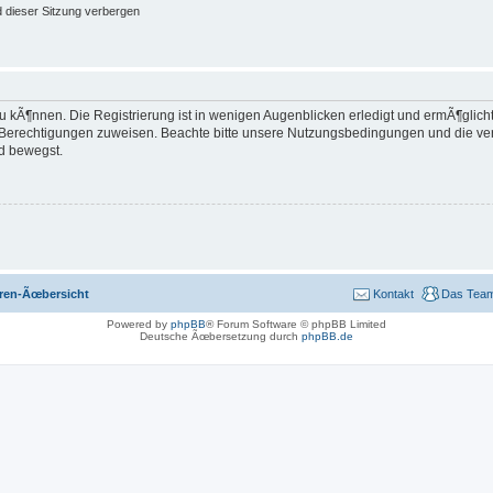
 dieser Sitzung verbergen
 kÃ¶nnen. Die Registrierung ist in wenigen Augenblicken erledigt und ermÃ¶glicht 
e Berechtigungen zuweisen. Beachte bitte unsere Nutzungsbedingungen und die verw
d bewegst.
ren-Ãœbersicht
Kontakt
Das Tea
Powered by
phpBB
® Forum Software © phpBB Limited
Deutsche Ãœbersetzung durch
phpBB.de