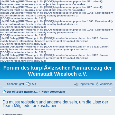
[phpBB Debug] PHP Warning
: in file
[ROOT]/phpbb/session.php
on line
561
:
sizeof():
Parameter must be an array or an object that implements Countable
[phpBB Debug] PHP Warning
: in file
[ROOT]/phpbb/session.php
on line
617
:
sizeof():
Parameter must be an array or an object that implements Countable
[phpBB Debug] PHP Warning
: in file
[ROOT]/phpbb/session.php
on line
1065
:
Cannot modify
header information - headers already sent by (output started at
[ROOT]/includes/functions.php:3925)
[phpBB Debug] PHP Warning
: in file
[ROOT]/phpbb/session.php
on line
1065
:
Cannot modify
header information - headers already sent by (output started at
[ROOT]/includes/functions.php:3925)
[phpBB Debug] PHP Warning
: in file
[ROOT]/phpbb/session.php
on line
1065
:
Cannot modify
header information - headers already sent by (output started at
[ROOT]/includes/functions.php:3925)
[phpBB Debug] PHP Warning
: in file
[ROOT]/includes/functions.php
on line
5312
:
Cannot
modify header information - headers already sent by (output started at
[ROOT]/includes/functions.php:3925)
[phpBB Debug] PHP Warning
: in file
[ROOT]/includes/functions.php
on line
5312
:
Cannot
modify header information - headers already sent by (output started at
[ROOT]/includes/functions.php:3925)
[phpBB Debug] PHP Warning
: in file
[ROOT]/includes/functions.php
on line
5312
:
Cannot
modify header information - headers already sent by (output started at
[ROOT]/includes/functions.php:3925)
Forum des kurpfÃ¤lzischen Fanfarenzug der
Weinstadt Wiesloch e.V.
Schnellzugriff
FAQ
Registrieren
Anmelden
Der offizielle Internetauftritt des Fanfarenzugs Wiesloch
Foren-Ãœbersicht
uc
Du musst registriert und angemeldet sein, um die Liste der
he
Team-Mitglieder anzuschauen.
Benutzername: