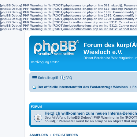
[phpBB Debug] PHP Warning
: in file
[ROOT]/phpbb/session.php
on line
561
:
sizeof(): Parame
[phpBB Debug] PHP Warning
: in file
[ROOT]/phpbb/session.php
on line
617
:
sizeof(): Parame
[phpBB Debug] PHP Warning
: in file
[ROOT]/phpbb/session.php
on line
1065
:
Cannot modify h
[phpBB Debug] PHP Warning
: in file
[ROOT]/phpbb/session.php
on line
1065
:
Cannot modify h
[phpBB Debug] PHP Warning
: in file
[ROOT]/phpbb/session.php
on line
1065
:
Cannot modify h
[phpBB Debug] PHP Warning
: in file
[ROOT]/includes/functions.php
on line
5312
:
Cannot modif
[phpBB Debug] PHP Warning
: in file
[ROOT]/includes/functions.php
on line
5312
:
Cannot modif
[phpBB Debug] PHP Warning
: in file
[ROOT]/includes/functions.php
on line
5312
:
Cannot modif
Forum des kurpfÃ¤
Wiesloch e.V.
Dieser Bereich ist fÃ¼r Mitglieder u
VerfÃ¼gung stellen
Schnellzugriff
FAQ
Der offizielle Internetauftritt des Fanfarenzugs Wiesloch
Fo
FORUM
Herzlich willkommen zum neuen Interna-Bereich
BegrÃ¼ÃŸung
[phpBB Debug] PHP Warning
: in file
[ROOT]/
count(): Parameter must be an array or an object that i
ANMELDEN
•
REGISTRIEREN