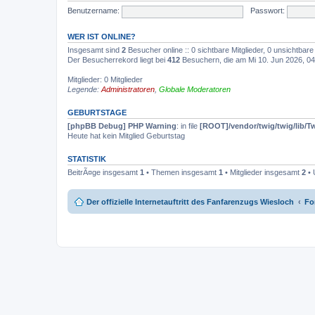
Benutzername:
Passwort:
WER IST ONLINE?
Insgesamt sind
2
Besucher online :: 0 sichtbare Mitglieder, 0 unsichtbar
Der Besucherrekord liegt bei
412
Besuchern, die am Mi 10. Jun 2026, 04:
Mitglieder: 0 Mitglieder
Legende:
Administratoren
,
Globale Moderatoren
GEBURTSTAGE
[phpBB Debug] PHP Warning
: in file
[ROOT]/vendor/twig/twig/lib/T
Heute hat kein Mitglied Geburtstag
STATISTIK
BeitrÃ¤ge insgesamt
1
• Themen insgesamt
1
• Mitglieder insgesamt
2
• 
Der offizielle Internetauftritt des Fanfarenzugs Wiesloch
Fo