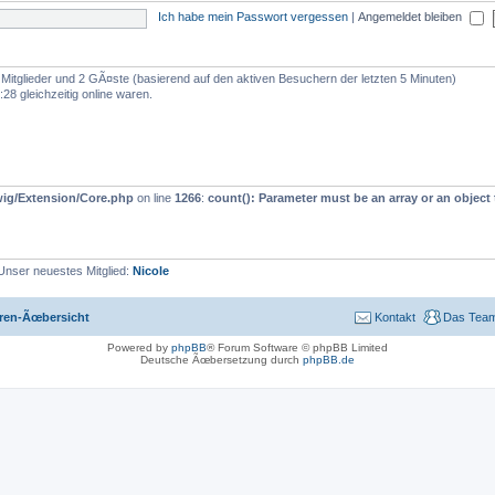
Ich habe mein Passwort vergessen
|
Angemeldet bleiben
e Mitglieder und 2 GÃ¤ste (basierend auf den aktiven Besuchern der letzten 5 Minuten)
28 gleichzeitig online waren.
wig/Extension/Core.php
on line
1266
:
count(): Parameter must be an array or an objec
Unser neuestes Mitglied:
Nicole
ren-Ãœbersicht
Kontakt
Das Tea
Powered by
phpBB
® Forum Software © phpBB Limited
Deutsche Ãœbersetzung durch
phpBB.de