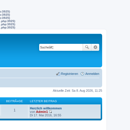
p:3925)
p:3925)
p:3925)
s.php:3925)
s.php:3925)
s.php:3925)
Registrieren
Anmelden
Aktuelle Zeit: Sa 8. Aug 2026, 11:25
BEITRÃ¤GE
LETZTER BEITRAG
Herzlich willkommen
1
von
Admin1
N
Di 17. Mai 2016, 16:55
e
u
e
s