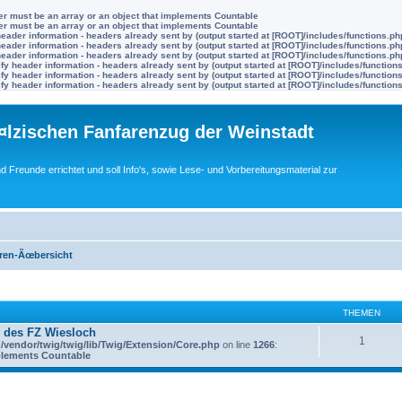
ter must be an array or an object that implements Countable
ter must be an array or an object that implements Countable
eader information - headers already sent by (output started at [ROOT]/includes/functions.ph
eader information - headers already sent by (output started at [ROOT]/includes/functions.ph
eader information - headers already sent by (output started at [ROOT]/includes/functions.ph
y header information - headers already sent by (output started at [ROOT]/includes/function
y header information - headers already sent by (output started at [ROOT]/includes/function
y header information - headers already sent by (output started at [ROOT]/includes/function
lzischen Fanfarenzug der Weinstadt
nd Freunde errichtet und soll Info's, sowie Lese- und Vorbereitungsmaterial zur
ren-Ãœbersicht
THEMEN
 des FZ Wiesloch
1
vendor/twig/twig/lib/Twig/Extension/Core.php
on line
1266
:
mplements Countable