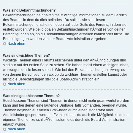
Was sind Bekanntmachungen?
Bekanntmachungen beinhalten meist wichtige Informationen zu dem Bereich
des Boards, in dem du dich befindest. Du solltest sie stets lesen.
Bekanntmachungen erscheinen oben auf jeder Seite des Forums, in dem sie
erstellt wurden. Wie bei globalen Bekanntmachungen hÃ¤ngt es von deinen
Berechtigungen ab, ob du Bekanntmachungen erstellen kannst oder nicht. Die
Berechtigungen werden von der Board-Administration vergeben.
Nach oben
Was sind wichtige Themen?
Wichtige Themen eines Forums erscheinen unter den AnkÃ¼ndigungen und
sind nur auf der ersten Seite zu sehen. Sie haben meist einen wichtigen Inhalt,
weswegen du sie lesen solltest. Wie bei den Bekanntmachungen hÃ¤ngt es
von deinen Berechtigungen ab, ob du wichtige Themen erstellen kannst oder
nicht; die Berechtigungen stellt die Board-Administration ein.
Nach oben
Was sind geschlossene Themen?
Geschlossene Themen sind Themen, in denen nicht mehr geantwortet werden
kann und bei denen eine laufende Umfrage, falls vorhanden, beendet wurde.
Themen kÃ¶nnen aus vielen GrÃ¼nden durch einen Moderator oder
Administrator gesperrt werden. Eventuell hast du auch die MÃ¶glichkeit, deine
eigenen Themen zu schlieÃŸen, sofern dies durch die Board-Administration
erlaubt wurde.
Nach oben