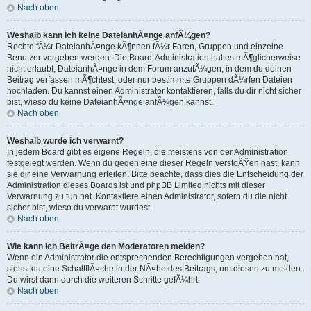
Nach oben
Weshalb kann ich keine DateianhÃ¤nge anfÃ¼gen?
Rechte fÃ¼r DateianhÃ¤nge kÃ¶nnen fÃ¼r Foren, Gruppen und einzelne
Benutzer vergeben werden. Die Board-Administration hat es mÃ¶glicherweise
nicht erlaubt, DateianhÃ¤nge in dem Forum anzufÃ¼gen, in dem du deinen
Beitrag verfassen mÃ¶chtest, oder nur bestimmte Gruppen dÃ¼rfen Dateien
hochladen. Du kannst einen Administrator kontaktieren, falls du dir nicht sicher
bist, wieso du keine DateianhÃ¤nge anfÃ¼gen kannst.
Nach oben
Weshalb wurde ich verwarnt?
In jedem Board gibt es eigene Regeln, die meistens von der Administration
festgelegt werden. Wenn du gegen eine dieser Regeln verstoÃŸen hast, kann
sie dir eine Verwarnung erteilen. Bitte beachte, dass dies die Entscheidung der
Administration dieses Boards ist und phpBB Limited nichts mit dieser
Verwarnung zu tun hat. Kontaktiere einen Administrator, sofern du die nicht
sicher bist, wieso du verwarnt wurdest.
Nach oben
Wie kann ich BeitrÃ¤ge den Moderatoren melden?
Wenn ein Administrator die entsprechenden Berechtigungen vergeben hat,
siehst du eine SchaltflÃ¤che in der NÃ¤he des Beitrags, um diesen zu melden.
Du wirst dann durch die weiteren Schritte gefÃ¼hrt.
Nach oben