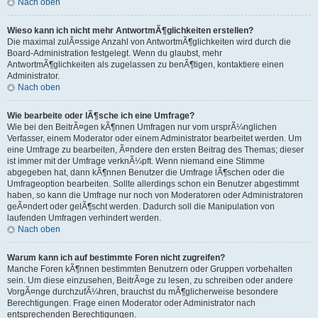
Nach oben
Wieso kann ich nicht mehr AntwortmÃ¶glichkeiten erstellen?
Die maximal zulÃ¤ssige Anzahl von AntwortmÃ¶glichkeiten wird durch die
Board-Administration festgelegt. Wenn du glaubst, mehr
AntwortmÃ¶glichkeiten als zugelassen zu benÃ¶tigen, kontaktiere einen
Administrator.
Nach oben
Wie bearbeite oder lÃ¶sche ich eine Umfrage?
Wie bei den BeitrÃ¤gen kÃ¶nnen Umfragen nur vom ursprÃ¼nglichen
Verfasser, einem Moderator oder einem Administrator bearbeitet werden. Um
eine Umfrage zu bearbeiten, Ã¤ndere den ersten Beitrag des Themas; dieser
ist immer mit der Umfrage verknÃ¼pft. Wenn niemand eine Stimme
abgegeben hat, dann kÃ¶nnen Benutzer die Umfrage lÃ¶schen oder die
Umfrageoption bearbeiten. Sollte allerdings schon ein Benutzer abgestimmt
haben, so kann die Umfrage nur noch von Moderatoren oder Administratoren
geÃ¤ndert oder gelÃ¶scht werden. Dadurch soll die Manipulation von
laufenden Umfragen verhindert werden.
Nach oben
Warum kann ich auf bestimmte Foren nicht zugreifen?
Manche Foren kÃ¶nnen bestimmten Benutzern oder Gruppen vorbehalten
sein. Um diese einzusehen, BeitrÃ¤ge zu lesen, zu schreiben oder andere
VorgÃ¤nge durchzufÃ¼hren, brauchst du mÃ¶glicherweise besondere
Berechtigungen. Frage einen Moderator oder Administrator nach
entsprechenden Berechtigungen.