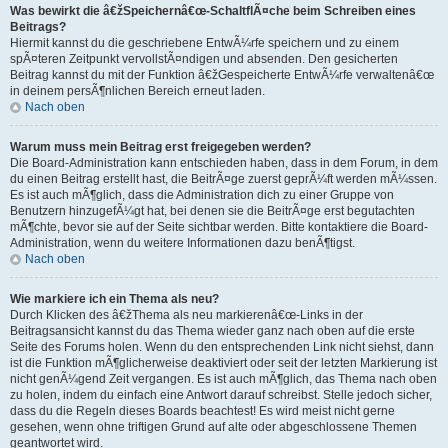
Was bewirkt die â€žSpeichernâ€œ-SchaltflÃ¤che beim Schreiben eines
Beitrags?
Hiermit kannst du die geschriebene EntwÃ¼rfe speichern und zu einem
spÃ¤teren Zeitpunkt vervollstÃ¤ndigen und absenden. Den gesicherten
Beitrag kannst du mit der Funktion â€žGespeicherte EntwÃ¼rfe verwaltenâ€œ
in deinem persÃ¶nlichen Bereich erneut laden.
Nach oben
Warum muss mein Beitrag erst freigegeben werden?
Die Board-Administration kann entschieden haben, dass in dem Forum, in dem
du einen Beitrag erstellt hast, die BeitrÃ¤ge zuerst geprÃ¼ft werden mÃ¼ssen.
Es ist auch mÃ¶glich, dass die Administration dich zu einer Gruppe von
Benutzern hinzugefÃ¼gt hat, bei denen sie die BeitrÃ¤ge erst begutachten
mÃ¶chte, bevor sie auf der Seite sichtbar werden. Bitte kontaktiere die Board-
Administration, wenn du weitere Informationen dazu benÃ¶tigst.
Nach oben
Wie markiere ich ein Thema als neu?
Durch Klicken des â€žThema als neu markierenâ€œ-Links in der
Beitragsansicht kannst du das Thema wieder ganz nach oben auf die erste
Seite des Forums holen. Wenn du den entsprechenden Link nicht siehst, dann
ist die Funktion mÃ¶glicherweise deaktiviert oder seit der letzten Markierung ist
nicht genÃ¼gend Zeit vergangen. Es ist auch mÃ¶glich, das Thema nach oben
zu holen, indem du einfach eine Antwort darauf schreibst. Stelle jedoch sicher,
dass du die Regeln dieses Boards beachtest! Es wird meist nicht gerne
gesehen, wenn ohne triftigen Grund auf alte oder abgeschlossene Themen
geantwortet wird.