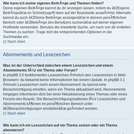
Wie kann ich meine eigenen BeitrÃ¤ge und Themen finden?
Deine eigenen BeitrÃ¤ge kannst du dir anzeigen lassen, indem du â€žEigene
BeitrÃ¤geâ€œ im Schnellzugriff oben auf der Boardseite auswÃ¤hlst. Alternativ
kannst du auch â€žDeine BeitrÃ¤ge anzeigenâ€œ in deinem persÃ¶nlichen
Bereich oder â€žBeitrÃ¤ge des Benutzers suchenâ€œ auf deiner eigenen
Profilseite verwenden. Benutze die erweiterte Suche, um nach von dir erstellen
Themen zu suchen. Trage dort die entsprechenden Optionen in die
Suchmaske ein.
Nach oben
Abonnements und Lesezeichen
Was ist der Unterschied zwischen einem Lesezeichen und einem
Abonnements fÃ¼r ein Thema oder Forum?
In phpBB 3.0 funktionierten Lesezeichen Ã¤hnlich den Lesezeichen in Web-
Browsern: du bekamst keine Informationen bei einem Update. In phpBB 3.1
Ã¤hneln Lesezeichen mehr einem Abonnement: du kannst eine
Benachrichtigung erhalten, wenn ein Thema aktualisiert wird. Abonnements
hingegen informieren dich bei einer Aktualisierung eines Themas oder eines
Forums des Boards. Die Benachrichtigungsoptionen fÃ¼r Lesezeichen und
Abonnements kÃ¶nnen im persÃ¶nlichen Bereich unter
â€žBenachrichtigungen einstellenâ€œ geÃ¤ndert werden.
Nach oben
Wie kann ich ein Lesezeichen auf ein Thema setzen oder ein Thema
abonnieren?