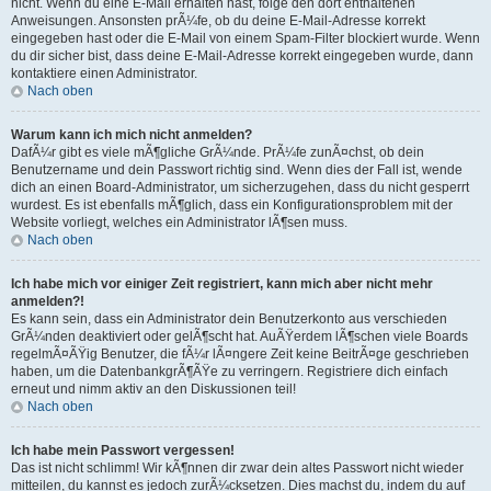
nicht. Wenn du eine E-Mail erhalten hast, folge den dort enthaltenen
Anweisungen. Ansonsten prÃ¼fe, ob du deine E-Mail-Adresse korrekt
eingegeben hast oder die E-Mail von einem Spam-Filter blockiert wurde. Wenn
du dir sicher bist, dass deine E-Mail-Adresse korrekt eingegeben wurde, dann
kontaktiere einen Administrator.
Nach oben
Warum kann ich mich nicht anmelden?
DafÃ¼r gibt es viele mÃ¶gliche GrÃ¼nde. PrÃ¼fe zunÃ¤chst, ob dein
Benutzername und dein Passwort richtig sind. Wenn dies der Fall ist, wende
dich an einen Board-Administrator, um sicherzugehen, dass du nicht gesperrt
wurdest. Es ist ebenfalls mÃ¶glich, dass ein Konfigurationsproblem mit der
Website vorliegt, welches ein Administrator lÃ¶sen muss.
Nach oben
Ich habe mich vor einiger Zeit registriert, kann mich aber nicht mehr
anmelden?!
Es kann sein, dass ein Administrator dein Benutzerkonto aus verschieden
GrÃ¼nden deaktiviert oder gelÃ¶scht hat. AuÃŸerdem lÃ¶schen viele Boards
regelmÃ¤ÃŸig Benutzer, die fÃ¼r lÃ¤ngere Zeit keine BeitrÃ¤ge geschrieben
haben, um die DatenbankgrÃ¶ÃŸe zu verringern. Registriere dich einfach
erneut und nimm aktiv an den Diskussionen teil!
Nach oben
Ich habe mein Passwort vergessen!
Das ist nicht schlimm! Wir kÃ¶nnen dir zwar dein altes Passwort nicht wieder
mitteilen, du kannst es jedoch zurÃ¼cksetzen. Dies machst du, indem du auf