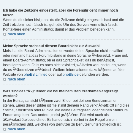
Ich habe die Zeitzone eingestellt, aber die Forenuhr geht immer noch
falsch!
Wenn du dir sicher bist, dass du die Zeitzone richtig eingestellt hast und die
Zeit trotzdem noch falsch ist, geht die Uhr des Servers vermutlich falsch.
Kontaktiere einen Administrator, damit er das Problem beheben kann.
Nach oben
Meine Sprache steht auf diesem Board nicht zur Auswahl!
Meist hat die Board-Administration entweder deine Sprache nicht installiert
oder niemand hat das Forum bislang in deine Sprache Ã¼bersetzt. Frage ggf.
einen Board-Administrator, ob er das Sprachpaket, das du benÃ¶tigst,
installieren kann. Falls es noch nicht existiert, wÃ¼rden wir uns freuen, wenn
du es Ã¼bersetzen wÃ¼rdest. Weitere Informationen dazu kÃ¶nnen auf der
Website von
phpBB Limited
oder auf
phpBB.de
gefunden werden.
Nach oben
Was sind das fÃ¼r Bilder, die bei meinem Benutzernamen angezeigt
werden?
In der Beitragsansicht kÃ¶nnen zwei Bilder bei deinem Benutzernamen
stehen. Eines dieser Bilder ist meist mit deinem Rang verknÃ¼pft: Oft sind dies
Sterne, KÃ¤stchen oder Punkte, die deine Beitragszahl oder deinen Status im
Forum angeben. Das andere, meist grÃ¶ÃŸere, Bild wird auch als
â€žAvatarâ€œ bezeichnet. Es handelt sich hierbei in der Regel um ein
persÃ¶nliches Bild, welches von Benutzer zu Benutzer unterschiedlich ist.
Nach oben