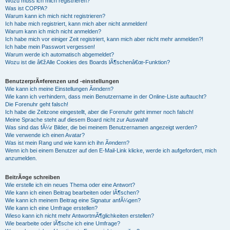
Wozu muss ich mich registrieren?
Was ist COPPA?
Warum kann ich mich nicht registrieren?
Ich habe mich registriert, kann mich aber nicht anmelden!
Warum kann ich mich nicht anmelden?
Ich habe mich vor einiger Zeit registriert, kann mich aber nicht mehr anmelden?!
Ich habe mein Passwort vergessen!
Warum werde ich automatisch abgemeldet?
Wozu ist die â€žAlle Cookies des Boards lÃ¶schenâ€œ-Funktion?
BenutzerprÃ¤ferenzen und -einstellungen
Wie kann ich meine Einstellungen Ã¤ndern?
Wie kann ich verhindern, dass mein Benutzername in der Online-Liste auftaucht?
Die Forenuhr geht falsch!
Ich habe die Zeitzone eingestellt, aber die Forenuhr geht immer noch falsch!
Meine Sprache steht auf diesem Board nicht zur Auswahl!
Was sind das fÃ¼r Bilder, die bei meinem Benutzernamen angezeigt werden?
Wie verwende ich einen Avatar?
Was ist mein Rang und wie kann ich ihn Ã¤ndern?
Wenn ich bei einem Benutzer auf den E-Mail-Link klicke, werde ich aufgefordert, mich
anzumelden.
BeitrÃ¤ge schreiben
Wie erstelle ich ein neues Thema oder eine Antwort?
Wie kann ich einen Beitrag bearbeiten oder lÃ¶schen?
Wie kann ich meinem Beitrag eine Signatur anfÃ¼gen?
Wie kann ich eine Umfrage erstellen?
Wieso kann ich nicht mehr AntwortmÃ¶glichkeiten erstellen?
Wie bearbeite oder lÃ¶sche ich eine Umfrage?