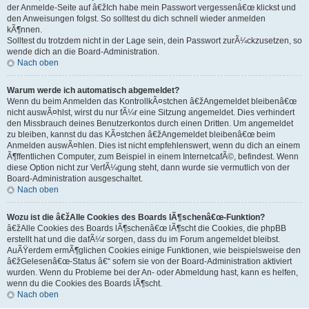
der Anmelde-Seite auf â€žIch habe mein Passwort vergessenâ€œ klickst und
den Anweisungen folgst. So solltest du dich schnell wieder anmelden
kÃ¶nnen.
Solltest du trotzdem nicht in der Lage sein, dein Passwort zurÃ¼ckzusetzen, so
wende dich an die Board-Administration.
Nach oben
Warum werde ich automatisch abgemeldet?
Wenn du beim Anmelden das KontrollkÃ¤stchen â€žAngemeldet bleibenâ€œ
nicht auswÃ¤hlst, wirst du nur fÃ¼r eine Sitzung angemeldet. Dies verhindert
den Missbrauch deines Benutzerkontos durch einen Dritten. Um angemeldet
zu bleiben, kannst du das KÃ¤stchen â€žAngemeldet bleibenâ€œ beim
Anmelden auswÃ¤hlen. Dies ist nicht empfehlenswert, wenn du dich an einem
Ã¶ffentlichen Computer, zum Beispiel in einem InternetcafÃ©, befindest. Wenn
diese Option nicht zur VerfÃ¼gung steht, dann wurde sie vermutlich von der
Board-Administration ausgeschaltet.
Nach oben
Wozu ist die â€žAlle Cookies des Boards lÃ¶schenâ€œ-Funktion?
â€žAlle Cookies des Boards lÃ¶schenâ€œ lÃ¶scht die Cookies, die phpBB
erstellt hat und die dafÃ¼r sorgen, dass du im Forum angemeldet bleibst.
AuÃŸerdem ermÃ¶glichen Cookies einige Funktionen, wie beispielsweise den
â€žGelesenâ€œ-Status â€“ sofern sie von der Board-Administration aktiviert
wurden. Wenn du Probleme bei der An- oder Abmeldung hast, kann es helfen,
wenn du die Cookies des Boards lÃ¶scht.
Nach oben