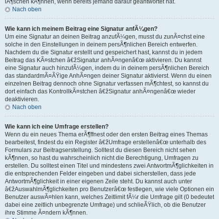
lÃ¶schen kÃ¶nnen, wenn bereits jemand darauf geantwortet hat.
Nach oben
Wie kann ich meinem Beitrag eine Signatur anfÃ¼gen?
Um eine Signatur an deinen Beitrag anzufÃ¼gen, musst du zunÃ¤chst eine
solche in den Einstellungen in deinem persÃ¶nlichen Bereich entwerfen.
Nachdem du die Signatur erstellt und gespeichert hast, kannst du in jedem
Beitrag das KÃ¤stchen â€žSignatur anhÃ¤ngenâ€œ aktivieren. Du kannst
eine Signatur auch hinzufÃ¼gen, indem du in deinem persÃ¶nlichen Bereich
das standardmÃ¤ÃŸige AnhÃ¤ngen deiner Signatur aktivierst. Wenn du einen
einzelnen Beitrag dennoch ohne Signatur verfassen mÃ¶chtest, so kannst du
dort einfach das KontrollkÃ¤stchen â€žSignatur anhÃ¤ngenâ€œ wieder
deaktivieren.
Nach oben
Wie kann ich eine Umfrage erstellen?
Wenn du ein neues Thema erÃ¶ffnest oder den ersten Beitrag eines Themas
bearbeitest, findest du ein Register â€žUmfrage erstellenâ€œ unterhalb des
Formulars zur Beitragserstellung. Solltest du diesen Bereich nicht sehen
kÃ¶nnen, so hast du wahrscheinlich nicht die Berechtigung, Umfragen zu
erstellen. Du solltest einen Titel und mindestens zwei AntwortmÃ¶glichkeiten in
die entsprechenden Felder eingeben und dabei sicherstellen, dass jede
AntwortmÃ¶glichkeit in einer eigenen Zeile steht. Du kannst auch unter
â€žAuswahlmÃ¶glichkeiten pro Benutzerâ€œ festlegen, wie viele Optionen ein
Benutzer auswÃ¤hlen kann, welches Zeitlimit fÃ¼r die Umfrage gilt (0 bedeutet
dabei eine zeitlich unbegrenzte Umfrage) und schlieÃŸlich, ob die Benutzer
ihre Stimme Ã¤ndern kÃ¶nnen.