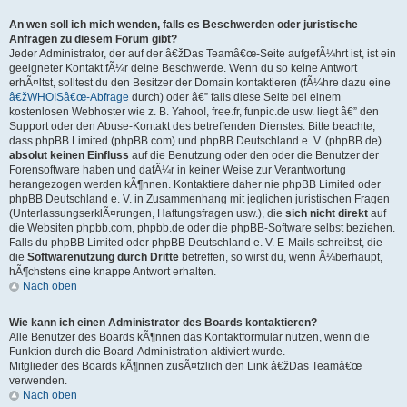
An wen soll ich mich wenden, falls es Beschwerden oder juristische
Anfragen zu diesem Forum gibt?
Jeder Administrator, der auf der â€žDas Teamâ€œ-Seite aufgefÃ¼hrt ist, ist ein
geeigneter Kontakt fÃ¼r deine Beschwerde. Wenn du so keine Antwort
erhÃ¤ltst, solltest du den Besitzer der Domain kontaktieren (fÃ¼hre dazu eine
â€žWHOISâ€œ-Abfrage
durch) oder â€” falls diese Seite bei einem
kostenlosen Webhoster wie z. B. Yahoo!, free.fr, funpic.de usw. liegt â€” den
Support oder den Abuse-Kontakt des betreffenden Dienstes. Bitte beachte,
dass phpBB Limited (phpBB.com) und phpBB Deutschland e. V. (phpBB.de)
absolut keinen Einfluss
auf die Benutzung oder den oder die Benutzer der
Forensoftware haben und dafÃ¼r in keiner Weise zur Verantwortung
herangezogen werden kÃ¶nnen. Kontaktiere daher nie phpBB Limited oder
phpBB Deutschland e. V. in Zusammenhang mit jeglichen juristischen Fragen
(UnterlassungserklÃ¤rungen, Haftungsfragen usw.), die
sich nicht direkt
auf
die Websiten phpbb.com, phpbb.de oder die phpBB-Software selbst beziehen.
Falls du phpBB Limited oder phpBB Deutschland e. V. E-Mails schreibst, die
die
Softwarenutzung durch Dritte
betreffen, so wirst du, wenn Ã¼berhaupt,
hÃ¶chstens eine knappe Antwort erhalten.
Nach oben
Wie kann ich einen Administrator des Boards kontaktieren?
Alle Benutzer des Boards kÃ¶nnen das Kontaktformular nutzen, wenn die
Funktion durch die Board-Administration aktiviert wurde.
Mitglieder des Boards kÃ¶nnen zusÃ¤tzlich den Link â€žDas Teamâ€œ
verwenden.
Nach oben