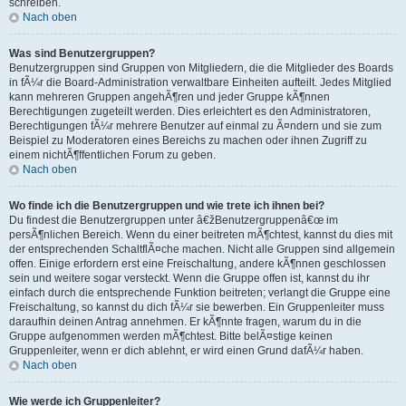
schreiben.
Nach oben
Was sind Benutzergruppen?
Benutzergruppen sind Gruppen von Mitgliedern, die die Mitglieder des Boards
in fÃ¼r die Board-Administration verwaltbare Einheiten aufteilt. Jedes Mitglied
kann mehreren Gruppen angehÃ¶ren und jeder Gruppe kÃ¶nnen
Berechtigungen zugeteilt werden. Dies erleichtert es den Administratoren,
Berechtigungen fÃ¼r mehrere Benutzer auf einmal zu Ã¤ndern und sie zum
Beispiel zu Moderatoren eines Bereichs zu machen oder ihnen Zugriff zu
einem nichtÃ¶ffentlichen Forum zu geben.
Nach oben
Wo finde ich die Benutzergruppen und wie trete ich ihnen bei?
Du findest die Benutzergruppen unter â€žBenutzergruppenâ€œ im
persÃ¶nlichen Bereich. Wenn du einer beitreten mÃ¶chtest, kannst du dies mit
der entsprechenden SchaltflÃ¤che machen. Nicht alle Gruppen sind allgemein
offen. Einige erfordern erst eine Freischaltung, andere kÃ¶nnen geschlossen
sein und weitere sogar versteckt. Wenn die Gruppe offen ist, kannst du ihr
einfach durch die entsprechende Funktion beitreten; verlangt die Gruppe eine
Freischaltung, so kannst du dich fÃ¼r sie bewerben. Ein Gruppenleiter muss
daraufhin deinen Antrag annehmen. Er kÃ¶nnte fragen, warum du in die
Gruppe aufgenommen werden mÃ¶chtest. Bitte belÃ¤stige keinen
Gruppenleiter, wenn er dich ablehnt, er wird einen Grund dafÃ¼r haben.
Nach oben
Wie werde ich Gruppenleiter?