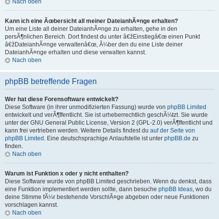
Nach oben
Kann ich eine Ãœbersicht all meiner DateianhÃ¤nge erhalten?
Um eine Liste all deiner DateianhÃ¤nge zu erhalten, gehe in den
persÃ¶nlichen Bereich. Dort findest du unter â€žEinstiegâ€œ einen Punkt
â€žDateianhÃ¤nge verwaltenâ€œ, Ã¼ber den du eine Liste deiner
DateianhÃ¤nge erhalten und diese verwalten kannst.
Nach oben
phpBB betreffende Fragen
Wer hat diese Forensoftware entwickelt?
Diese Software (in ihrer unmodifizierten Fassung) wurde von
phpBB Limited
entwickelt und verÃ¶ffentlicht. Sie ist urheberrechtlich geschÃ¼tzt. Sie wurde
unter der GNU General Public License, Version 2 (GPL-2.0) verÃ¶ffentlicht und
kann frei vertrieben werden. Weitere Details findest du
auf der Seite von
phpBB Limited
. Eine deutschsprachige Anlaufstelle ist unter
phpBB.de
zu
finden.
Nach oben
Warum ist Funktion x oder y nicht enthalten?
Diese Software wurde von phpBB Limited geschrieben. Wenn du denkst, dass
eine Funktion implementiert werden sollte, dann besuche
phpBB Ideas
, wo du
deine Stimme fÃ¼r bestehende VorschlÃ¤ge abgeben oder neue Funktionen
vorschlagen kannst.
Nach oben