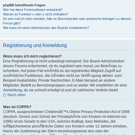
phpBB betreffende Fragen
Wer hat diese Forensoftware entwickelt?
Warum ist Funktion x oder y nicht enthalten?
An wen soll ich mich wenden, falls es Beschwerden oder juristische Anfragen zu diesem
Forum gibt?
Wie kann ich einen Administrator des Boards kontaktieren?
Registrierung und Anmeldung
Wozu muss ich mich registrieren?
Eine Registrierung ist nicht unbedingt zwingend. Die Board-Administration
dieses Forums entscheidet, ob du registriert sein musst, um BeitrÃ¤ge zu
schreiben. Auf jeden Fall erhÃ¤ltst du als registriertes Mitglied Zugriff auf
zusÃ¤tzliche Funktionen, die GÃ¤sten nicht zur VerfÃ¼gung stehen: zum
Beispiel Avatarbilder, Private Nachrichten, E-Mail-Versand an andere
Mitglieder, Beitritt zu Benutzergruppen und so weiter. Wir empfehlen dir eine
Anmeldung, da sie schnell erledigt ist und dir zahlreiche Vorteile bietet.
Nach oben
Was ist COPPA?
COPPA, ausgeschrieben Childrenâ€™s Online Privacy Protection Act of 1998
(deutsch: Gesetz zum Schutz der PrivatsphÃ¤re von Kindern im Internet von
1998) ist ein Gesetz in den USA, welches festlegt, dass Websites, die
mÃ¶glicherweise persÃ¶nliche Daten von Kindern unter 13 Jahren erheben,
hierzu die Zustimmung der Eltern beziehungsweise des oder der