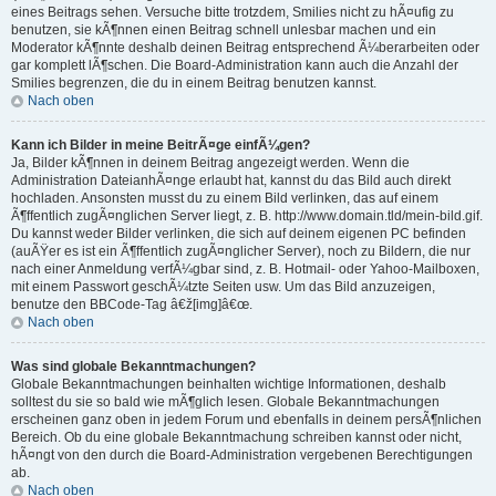
eines Beitrags sehen. Versuche bitte trotzdem, Smilies nicht zu hÃ¤ufig zu
benutzen, sie kÃ¶nnen einen Beitrag schnell unlesbar machen und ein
Moderator kÃ¶nnte deshalb deinen Beitrag entsprechend Ã¼berarbeiten oder
gar komplett lÃ¶schen. Die Board-Administration kann auch die Anzahl der
Smilies begrenzen, die du in einem Beitrag benutzen kannst.
Nach oben
Kann ich Bilder in meine BeitrÃ¤ge einfÃ¼gen?
Ja, Bilder kÃ¶nnen in deinem Beitrag angezeigt werden. Wenn die
Administration DateianhÃ¤nge erlaubt hat, kannst du das Bild auch direkt
hochladen. Ansonsten musst du zu einem Bild verlinken, das auf einem
Ã¶ffentlich zugÃ¤nglichen Server liegt, z. B. http://www.domain.tld/mein-bild.gif.
Du kannst weder Bilder verlinken, die sich auf deinem eigenen PC befinden
(auÃŸer es ist ein Ã¶ffentlich zugÃ¤nglicher Server), noch zu Bildern, die nur
nach einer Anmeldung verfÃ¼gbar sind, z. B. Hotmail- oder Yahoo-Mailboxen,
mit einem Passwort geschÃ¼tzte Seiten usw. Um das Bild anzuzeigen,
benutze den BBCode-Tag â€ž[img]â€œ.
Nach oben
Was sind globale Bekanntmachungen?
Globale Bekanntmachungen beinhalten wichtige Informationen, deshalb
solltest du sie so bald wie mÃ¶glich lesen. Globale Bekanntmachungen
erscheinen ganz oben in jedem Forum und ebenfalls in deinem persÃ¶nlichen
Bereich. Ob du eine globale Bekanntmachung schreiben kannst oder nicht,
hÃ¤ngt von den durch die Board-Administration vergebenen Berechtigungen
ab.
Nach oben