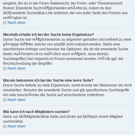
eingibst, die du in der Foren-Ãœbersicht, der Foren- oder Themenansicht
findest. Erweiterte SuchmÃ¶glichkeiten erhÃ¤ltst du, indem du den
â€žErweiterte Sucheâ€œ-Link anklickst, der von jeder Seite des Forums aus
verfÃ¼gbar ist.
Nach oben
Weshalb erhalte ich bei der Suche keine Ergebnisse?
Deine Suche war mÃ¶glicherweise zu allgemein gehalten und enthielt zu viele
gÃ¤ngige WÃ¶rter, welche von phpBB nicht indiziert werden. Stelle eine
spezifischere Anfrage und benutze die Optionen, die dir die erweiterte Suche
bietet. AuÃŸerdem ist es natÃ¼rlich auch mÃ¶glich, dass dein(e)
Suchbegriff(e) hier nirgends im Forum verwendet wurden. PrÃ¼fe ggf. die
Rechtschreibung der Begriffe!
Nach oben
Warum bekomme ich bei der Suche eine leere Seite?
Deine Suche lieferte zu viele Ergebnisse, somit konnte der Webserver sie nicht
verarbeiten. Benutze die erweiterte Suche und gib spezifischere Suchbegriffe
ein oder beschrÃ¤nke die Suche auf verschiedene Unterforen.
Nach oben
Wie kann ich nach Mitgliedern suchen?
Gehe zur â€žMitgliederâ€œ-Seite und klicke auf â€žNach einem Mitglied
suchenâ€œ.
Nach oben