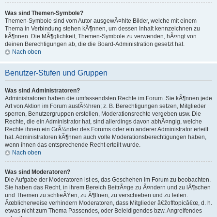
Was sind Themen-Symbole?
Themen-Symbole sind vom Autor ausgewÃ¤hlte Bilder, welche mit einem
Thema in Verbindung stehen kÃ¶nnen, um dessen Inhalt kennzeichnen zu
kÃ¶nnen. Die MÃ¶glichkeit, Themen-Symbole zu verwenden, hÃ¤ngt von
deinen Berechtigungen ab, die die Board-Administration gesetzt hat.
Nach oben
Benutzer-Stufen und Gruppen
Was sind Administratoren?
Administratoren haben die umfassendsten Rechte im Forum. Sie kÃ¶nnen jede
Art von Aktion im Forum ausfÃ¼hren; z. B. Berechtigungen setzen, Mitglieder
sperren, Benutzergruppen erstellen, Moderationsrechte vergeben usw. Die
Rechte, die ein Administrator hat, sind allerdings davon abhÃ¤ngig, welche
Rechte ihnen ein GrÃ¼nder des Forums oder ein anderer Administrator erteilt
hat. Administratoren kÃ¶nnen auch volle Moderationsberechtigungen haben,
wenn ihnen das entsprechende Recht erteilt wurde.
Nach oben
Was sind Moderatoren?
Die Aufgabe der Moderatoren ist es, das Geschehen im Forum zu beobachten.
Sie haben das Recht, in ihrem Bereich BeitrÃ¤ge zu Ã¤ndern und zu lÃ¶schen
und Themen zu schlieÃŸen, zu Ã¶ffnen, zu verschieben und zu teilen.
Ãœblicherweise verhindern Moderatoren, dass Mitglieder â€žofftopicâ€œ, d. h.
etwas nicht zum Thema Passendes, oder Beleidigendes bzw. Angreifendes