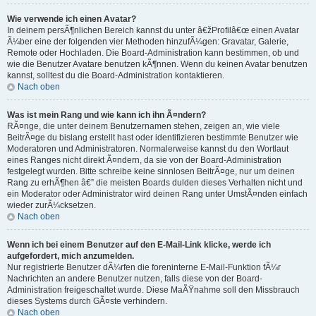
Wie verwende ich einen Avatar?
In deinem persÃ¶nlichen Bereich kannst du unter â€žProfilâ€œ einen Avatar
Ã¼ber eine der folgenden vier Methoden hinzufÃ¼gen: Gravatar, Galerie,
Remote oder Hochladen. Die Board-Administration kann bestimmen, ob und
wie die Benutzer Avatare benutzen kÃ¶nnen. Wenn du keinen Avatar benutzen
kannst, solltest du die Board-Administration kontaktieren.
Nach oben
Was ist mein Rang und wie kann ich ihn Ã¤ndern?
RÃ¤nge, die unter deinem Benutzernamen stehen, zeigen an, wie viele
BeitrÃ¤ge du bislang erstellt hast oder identifizieren bestimmte Benutzer wie
Moderatoren und Administratoren. Normalerweise kannst du den Wortlaut
eines Ranges nicht direkt Ã¤ndern, da sie von der Board-Administration
festgelegt wurden. Bitte schreibe keine sinnlosen BeitrÃ¤ge, nur um deinen
Rang zu erhÃ¶hen â€” die meisten Boards dulden dieses Verhalten nicht und
ein Moderator oder Administrator wird deinen Rang unter UmstÃ¤nden einfach
wieder zurÃ¼cksetzen.
Nach oben
Wenn ich bei einem Benutzer auf den E-Mail-Link klicke, werde ich
aufgefordert, mich anzumelden.
Nur registrierte Benutzer dÃ¼rfen die foreninterne E-Mail-Funktion fÃ¼r
Nachrichten an andere Benutzer nutzen, falls diese von der Board-
Administration freigeschaltet wurde. Diese MaÃŸnahme soll den Missbrauch
dieses Systems durch GÃ¤ste verhindern.
Nach oben