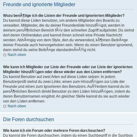
Freunde und ignorierte Mitglieder
Wozu benÃ¶tige ich die Listen der Freunde und ignorierten Mitglieder?
Du kannst diese Listen benutzen, um andere Mitglieder des Boards zu
verwalten. Mitglieder, die du deiner Freundesliste hinzufÃ¼gst, werden in
deinem persÃ¶nlichen Bereich fÃ¼r den schnellen Zugriff aufgelistet. Du siehst
dort deren Onlinestatus und kannst ihnen schnell eine Private Nachricht
senden. AbhÃ¤ngig von dem Style, den du verwendest, kÃ¶nnen BeitrÃ¤ge
deiner Freunde auch hervorgehoben sein. Wenn du einen Benutzer ignorierst,
dann siehst du seine BeitrÃ¤ge standardmÃ¤ÃŸig nicht.
Nach oben
Wie kann ich Mitglieder zur Liste der Freunde oder zur Liste der ignorierten
Mitglieder hinzufÃ¼gen oder diese wieder aus den Listen entfernen?
Du kannst Benutzer auf zwei Arten auf diese Listen setzen: In jedem
Benutzerprofil siehst du zwei Links: einen zum HinzufÃ¼gen zur Liste der
Freunde und einen zum Ignorieren des Benutzers. AuÃŸerdem kannst du im
persÃ¶nlichen Bereich direkt Benutzer zu den Listen hinzufÃ¼gen, indem du
deren Benutzernamen eingibst. An gleicher Stelle kannst du sie auch wieder
von den Listen entfernen.
Nach oben
Die Foren durchsuchen
Wie kann ich ein Forum oder mehrere Foren durchsuchen?
Du kannst die Foren durchsuchen, indem du einen Suchbegriff in die Suchbox