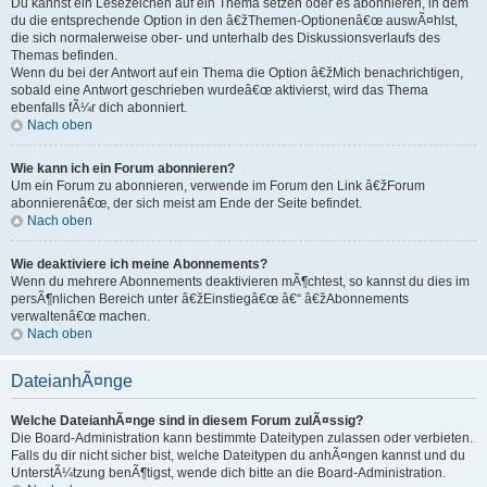
Du kannst ein Lesezeichen auf ein Thema setzen oder es abonnieren, in dem
du die entsprechende Option in den â€žThemen-Optionenâ€œ auswÃ¤hlst,
die sich normalerweise ober- und unterhalb des Diskussionsverlaufs des
Themas befinden.
Wenn du bei der Antwort auf ein Thema die Option â€žMich benachrichtigen,
sobald eine Antwort geschrieben wurdeâ€œ aktivierst, wird das Thema
ebenfalls fÃ¼r dich abonniert.
Nach oben
Wie kann ich ein Forum abonnieren?
Um ein Forum zu abonnieren, verwende im Forum den Link â€žForum
abonnierenâ€œ, der sich meist am Ende der Seite befindet.
Nach oben
Wie deaktiviere ich meine Abonnements?
Wenn du mehrere Abonnements deaktivieren mÃ¶chtest, so kannst du dies im
persÃ¶nlichen Bereich unter â€žEinstiegâ€œ â€“ â€žAbonnements
verwaltenâ€œ machen.
Nach oben
DateianhÃ¤nge
Welche DateianhÃ¤nge sind in diesem Forum zulÃ¤ssig?
Die Board-Administration kann bestimmte Dateitypen zulassen oder verbieten.
Falls du dir nicht sicher bist, welche Dateitypen du anhÃ¤ngen kannst und du
UnterstÃ¼tzung benÃ¶tigst, wende dich bitte an die Board-Administration.