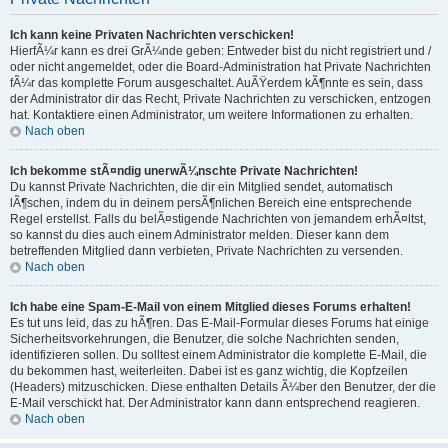
Ich kann keine Privaten Nachrichten verschicken!
HierfÃ¼r kann es drei GrÃ¼nde geben: Entweder bist du nicht registriert und /
oder nicht angemeldet, oder die Board-Administration hat Private Nachrichten
fÃ¼r das komplette Forum ausgeschaltet. AuÃŸerdem kÃ¶nnte es sein, dass
der Administrator dir das Recht, Private Nachrichten zu verschicken, entzogen
hat. Kontaktiere einen Administrator, um weitere Informationen zu erhalten.
Nach oben
Ich bekomme stÃ¤ndig unerwÃ¼nschte Private Nachrichten!
Du kannst Private Nachrichten, die dir ein Mitglied sendet, automatisch
lÃ¶schen, indem du in deinem persÃ¶nlichen Bereich eine entsprechende
Regel erstellst. Falls du belÃ¤stigende Nachrichten von jemandem erhÃ¤ltst,
so kannst du dies auch einem Administrator melden. Dieser kann dem
betreffenden Mitglied dann verbieten, Private Nachrichten zu versenden.
Nach oben
Ich habe eine Spam-E-Mail von einem Mitglied dieses Forums erhalten!
Es tut uns leid, das zu hÃ¶ren. Das E-Mail-Formular dieses Forums hat einige
Sicherheitsvorkehrungen, die Benutzer, die solche Nachrichten senden,
identifizieren sollen. Du solltest einem Administrator die komplette E-Mail, die
du bekommen hast, weiterleiten. Dabei ist es ganz wichtig, die Kopfzeilen
(Headers) mitzuschicken. Diese enthalten Details Ã¼ber den Benutzer, der die
E-Mail verschickt hat. Der Administrator kann dann entsprechend reagieren.
Nach oben