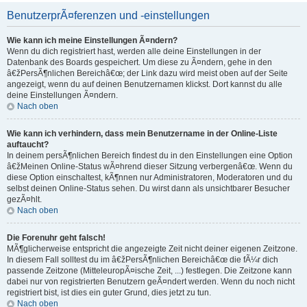
BenutzerprÃ¤ferenzen und -einstellungen
Wie kann ich meine Einstellungen Ã¤ndern?
Wenn du dich registriert hast, werden alle deine Einstellungen in der
Datenbank des Boards gespeichert. Um diese zu Ã¤ndern, gehe in den
â€žPersÃ¶nlichen Bereichâ€œ; der Link dazu wird meist oben auf der Seite
angezeigt, wenn du auf deinen Benutzernamen klickst. Dort kannst du alle
deine Einstellungen Ã¤ndern.
Nach oben
Wie kann ich verhindern, dass mein Benutzername in der Online-Liste
auftaucht?
In deinem persÃ¶nlichen Bereich findest du in den Einstellungen eine Option
â€žMeinen Online-Status wÃ¤hrend dieser Sitzung verbergenâ€œ. Wenn du
diese Option einschaltest, kÃ¶nnen nur Administratoren, Moderatoren und du
selbst deinen Online-Status sehen. Du wirst dann als unsichtbarer Besucher
gezÃ¤hlt.
Nach oben
Die Forenuhr geht falsch!
MÃ¶glicherweise entspricht die angezeigte Zeit nicht deiner eigenen Zeitzone.
In diesem Fall solltest du im â€žPersÃ¶nlichen Bereichâ€œ die fÃ¼r dich
passende Zeitzone (MitteleuropÃ¤ische Zeit, ...) festlegen. Die Zeitzone kann
dabei nur von registrierten Benutzern geÃ¤ndert werden. Wenn du noch nicht
registriert bist, ist dies ein guter Grund, dies jetzt zu tun.
Nach oben