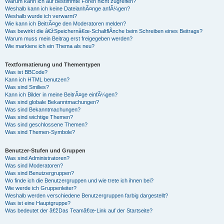
Warum kann ich auf bestimmte Foren nicht zugreifen?
Weshalb kann ich keine DateianhÃ¤nge anfÃ¼gen?
Weshalb wurde ich verwarnt?
Wie kann ich BeitrÃ¤ge den Moderatoren melden?
Was bewirkt die â€žSpeichernâ€œ-SchaltflÃ¤che beim Schreiben eines Beitrags?
Warum muss mein Beitrag erst freigegeben werden?
Wie markiere ich ein Thema als neu?
Textformatierung und Thementypen
Was ist BBCode?
Kann ich HTML benutzen?
Was sind Smilies?
Kann ich Bilder in meine BeitrÃ¤ge einfÃ¼gen?
Was sind globale Bekanntmachungen?
Was sind Bekanntmachungen?
Was sind wichtige Themen?
Was sind geschlossene Themen?
Was sind Themen-Symbole?
Benutzer-Stufen und Gruppen
Was sind Administratoren?
Was sind Moderatoren?
Was sind Benutzergruppen?
Wo finde ich die Benutzergruppen und wie trete ich ihnen bei?
Wie werde ich Gruppenleiter?
Weshalb werden verschiedene Benutzergruppen farbig dargestellt?
Was ist eine Hauptgruppe?
Was bedeutet der â€žDas Teamâ€œ-Link auf der Startseite?