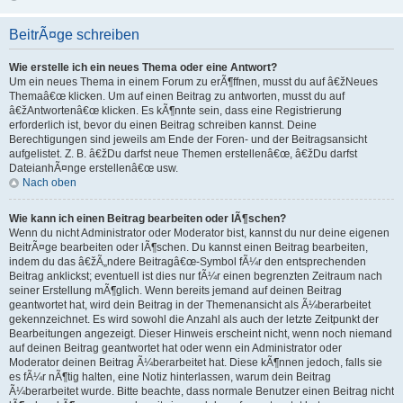
BeitrÃ¤ge schreiben
Wie erstelle ich ein neues Thema oder eine Antwort?
Um ein neues Thema in einem Forum zu erÃ¶ffnen, musst du auf â€žNeues
Themaâ€œ klicken. Um auf einen Beitrag zu antworten, musst du auf
â€žAntwortenâ€œ klicken. Es kÃ¶nnte sein, dass eine Registrierung
erforderlich ist, bevor du einen Beitrag schreiben kannst. Deine
Berechtigungen sind jeweils am Ende der Foren- und der Beitragsansicht
aufgelistet. Z. B. â€žDu darfst neue Themen erstellenâ€œ, â€žDu darfst
DateianhÃ¤nge erstellenâ€œ usw.
Nach oben
Wie kann ich einen Beitrag bearbeiten oder lÃ¶schen?
Wenn du nicht Administrator oder Moderator bist, kannst du nur deine eigenen
BeitrÃ¤ge bearbeiten oder lÃ¶schen. Du kannst einen Beitrag bearbeiten,
indem du das â€žÃ„ndere Beitragâ€œ-Symbol fÃ¼r den entsprechenden
Beitrag anklickst; eventuell ist dies nur fÃ¼r einen begrenzten Zeitraum nach
seiner Erstellung mÃ¶glich. Wenn bereits jemand auf deinen Beitrag
geantwortet hat, wird dein Beitrag in der Themenansicht als Ã¼berarbeitet
gekennzeichnet. Es wird sowohl die Anzahl als auch der letzte Zeitpunkt der
Bearbeitungen angezeigt. Dieser Hinweis erscheint nicht, wenn noch niemand
auf deinen Beitrag geantwortet hat oder wenn ein Administrator oder
Moderator deinen Beitrag Ã¼berarbeitet hat. Diese kÃ¶nnen jedoch, falls sie
es fÃ¼r nÃ¶tig halten, eine Notiz hinterlassen, warum dein Beitrag
Ã¼berarbeitet wurde. Bitte beachte, dass normale Benutzer einen Beitrag nicht