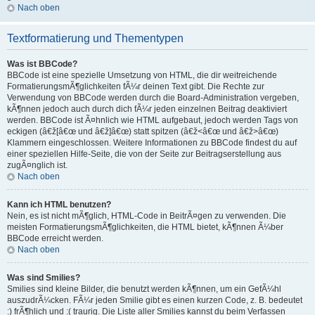
Nach oben
Textformatierung und Thementypen
Was ist BBCode?
BBCode ist eine spezielle Umsetzung von HTML, die dir weitreichende
FormatierungsmÃ¶glichkeiten fÃ¼r deinen Text gibt. Die Rechte zur
Verwendung von BBCode werden durch die Board-Administration vergeben,
kÃ¶nnen jedoch auch durch dich fÃ¼r jeden einzelnen Beitrag deaktiviert
werden. BBCode ist Ã¤hnlich wie HTML aufgebaut, jedoch werden Tags von
eckigen (â€ž[â€œ und â€ž]â€œ) statt spitzen (â€ž<â€œ und â€ž>â€œ)
Klammern eingeschlossen. Weitere Informationen zu BBCode findest du auf
einer speziellen Hilfe-Seite, die von der Seite zur Beitragserstellung aus
zugÃ¤nglich ist.
Nach oben
Kann ich HTML benutzen?
Nein, es ist nicht mÃ¶glich, HTML-Code in BeitrÃ¤gen zu verwenden. Die
meisten FormatierungsmÃ¶glichkeiten, die HTML bietet, kÃ¶nnen Ã¼ber
BBCode erreicht werden.
Nach oben
Was sind Smilies?
Smilies sind kleine Bilder, die benutzt werden kÃ¶nnen, um ein GefÃ¼hl
auszudrÃ¼cken. FÃ¼r jeden Smilie gibt es einen kurzen Code, z. B. bedeutet
:) frÃ¶hlich und :( traurig. Die Liste aller Smilies kannst du beim Verfassen