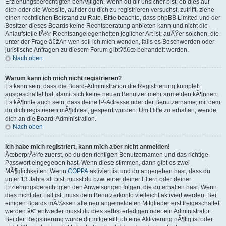
Erziehungsberechtigten benÃ¶tigen. Wenn du dir unsicher bist, ob dies auf
dich oder die Website, auf der du dich zu registrieren versuchst, zutrifft, ziehe
einen rechtlichen Beistand zu Rate. Bitte beachte, dass phpBB Limited und der
Besitzer dieses Boards keine Rechtsberatung anbieten kann und nicht die
Anlaufstelle fÃ¼r Rechtsangelegenheiten jeglicher Art ist; auÃŸer solchen, die
unter der Frage â€žAn wen soll ich mich wenden, falls es Beschwerden oder
juristische Anfragen zu diesem Forum gibt?â€œ behandelt werden.
Nach oben
Warum kann ich mich nicht registrieren?
Es kann sein, dass die Board-Administration die Registrierung komplett
ausgeschaltet hat, damit sich keine neuen Benutzer mehr anmelden kÃ¶nnen.
Es kÃ¶nnte auch sein, dass deine IP-Adresse oder der Benutzername, mit dem
du dich registrieren mÃ¶chtest, gesperrt wurden. Um Hilfe zu erhalten, wende
dich an die Board-Administration.
Nach oben
Ich habe mich registriert, kann mich aber nicht anmelden!
ÃœberprÃ¼fe zuerst, ob du den richtigen Benutzernamen und das richtige
Passwort eingegeben hast. Wenn diese stimmen, dann gibt es zwei
MÃ¶glichkeiten. Wenn
COPPA
aktiviert ist und du angegeben hast, dass du
unter 13 Jahre alt bist, musst du bzw. einer deiner Eltern oder deiner
Erziehungsberechtigten den Anweisungen folgen, die du erhalten hast. Wenn
dies nicht der Fall ist, muss dein Benutzerkonto vielleicht aktiviert werden. Bei
einigen Boards mÃ¼ssen alle neu angemeldeten Mitglieder erst freigeschaltet
werden â€“ entweder musst du dies selbst erledigen oder ein Administrator.
Bei der Registrierung wurde dir mitgeteilt, ob eine Aktivierung nÃ¶tig ist oder