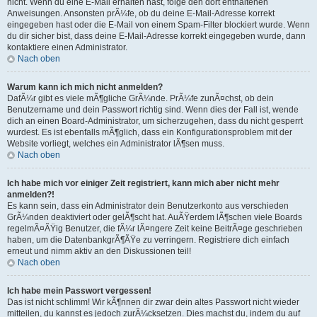
nicht. Wenn du eine E-Mail erhalten hast, folge den dort enthaltenen
Anweisungen. Ansonsten prÃ¼fe, ob du deine E-Mail-Adresse korrekt
eingegeben hast oder die E-Mail von einem Spam-Filter blockiert wurde. Wenn
du dir sicher bist, dass deine E-Mail-Adresse korrekt eingegeben wurde, dann
kontaktiere einen Administrator.
Nach oben
Warum kann ich mich nicht anmelden?
DafÃ¼r gibt es viele mÃ¶gliche GrÃ¼nde. PrÃ¼fe zunÃ¤chst, ob dein
Benutzername und dein Passwort richtig sind. Wenn dies der Fall ist, wende
dich an einen Board-Administrator, um sicherzugehen, dass du nicht gesperrt
wurdest. Es ist ebenfalls mÃ¶glich, dass ein Konfigurationsproblem mit der
Website vorliegt, welches ein Administrator lÃ¶sen muss.
Nach oben
Ich habe mich vor einiger Zeit registriert, kann mich aber nicht mehr
anmelden?!
Es kann sein, dass ein Administrator dein Benutzerkonto aus verschieden
GrÃ¼nden deaktiviert oder gelÃ¶scht hat. AuÃŸerdem lÃ¶schen viele Boards
regelmÃ¤ÃŸig Benutzer, die fÃ¼r lÃ¤ngere Zeit keine BeitrÃ¤ge geschrieben
haben, um die DatenbankgrÃ¶ÃŸe zu verringern. Registriere dich einfach
erneut und nimm aktiv an den Diskussionen teil!
Nach oben
Ich habe mein Passwort vergessen!
Das ist nicht schlimm! Wir kÃ¶nnen dir zwar dein altes Passwort nicht wieder
mitteilen, du kannst es jedoch zurÃ¼cksetzen. Dies machst du, indem du auf