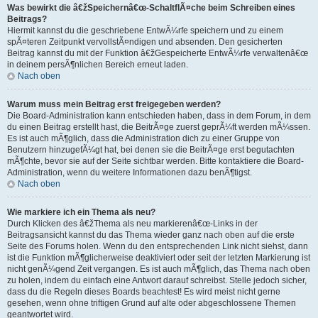
Was bewirkt die â€žSpeichernâ€œ-SchaltflÃ¤che beim Schreiben eines
Beitrags?
Hiermit kannst du die geschriebene EntwÃ¼rfe speichern und zu einem
spÃ¤teren Zeitpunkt vervollstÃ¤ndigen und absenden. Den gesicherten
Beitrag kannst du mit der Funktion â€žGespeicherte EntwÃ¼rfe verwaltenâ€œ
in deinem persÃ¶nlichen Bereich erneut laden.
Nach oben
Warum muss mein Beitrag erst freigegeben werden?
Die Board-Administration kann entschieden haben, dass in dem Forum, in dem
du einen Beitrag erstellt hast, die BeitrÃ¤ge zuerst geprÃ¼ft werden mÃ¼ssen.
Es ist auch mÃ¶glich, dass die Administration dich zu einer Gruppe von
Benutzern hinzugefÃ¼gt hat, bei denen sie die BeitrÃ¤ge erst begutachten
mÃ¶chte, bevor sie auf der Seite sichtbar werden. Bitte kontaktiere die Board-
Administration, wenn du weitere Informationen dazu benÃ¶tigst.
Nach oben
Wie markiere ich ein Thema als neu?
Durch Klicken des â€žThema als neu markierenâ€œ-Links in der
Beitragsansicht kannst du das Thema wieder ganz nach oben auf die erste
Seite des Forums holen. Wenn du den entsprechenden Link nicht siehst, dann
ist die Funktion mÃ¶glicherweise deaktiviert oder seit der letzten Markierung ist
nicht genÃ¼gend Zeit vergangen. Es ist auch mÃ¶glich, das Thema nach oben
zu holen, indem du einfach eine Antwort darauf schreibst. Stelle jedoch sicher,
dass du die Regeln dieses Boards beachtest! Es wird meist nicht gerne
gesehen, wenn ohne triftigen Grund auf alte oder abgeschlossene Themen
geantwortet wird.