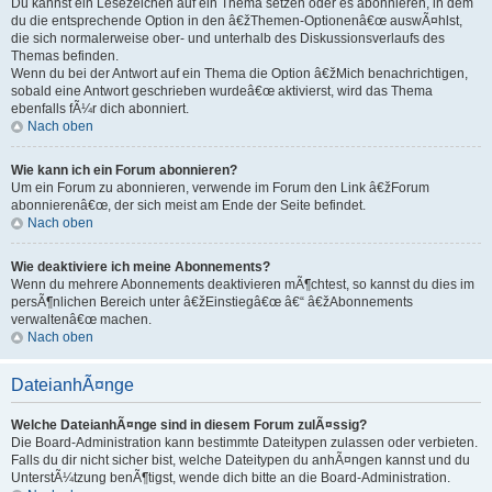
Du kannst ein Lesezeichen auf ein Thema setzen oder es abonnieren, in dem
du die entsprechende Option in den â€žThemen-Optionenâ€œ auswÃ¤hlst,
die sich normalerweise ober- und unterhalb des Diskussionsverlaufs des
Themas befinden.
Wenn du bei der Antwort auf ein Thema die Option â€žMich benachrichtigen,
sobald eine Antwort geschrieben wurdeâ€œ aktivierst, wird das Thema
ebenfalls fÃ¼r dich abonniert.
Nach oben
Wie kann ich ein Forum abonnieren?
Um ein Forum zu abonnieren, verwende im Forum den Link â€žForum
abonnierenâ€œ, der sich meist am Ende der Seite befindet.
Nach oben
Wie deaktiviere ich meine Abonnements?
Wenn du mehrere Abonnements deaktivieren mÃ¶chtest, so kannst du dies im
persÃ¶nlichen Bereich unter â€žEinstiegâ€œ â€“ â€žAbonnements
verwaltenâ€œ machen.
Nach oben
DateianhÃ¤nge
Welche DateianhÃ¤nge sind in diesem Forum zulÃ¤ssig?
Die Board-Administration kann bestimmte Dateitypen zulassen oder verbieten.
Falls du dir nicht sicher bist, welche Dateitypen du anhÃ¤ngen kannst und du
UnterstÃ¼tzung benÃ¶tigst, wende dich bitte an die Board-Administration.