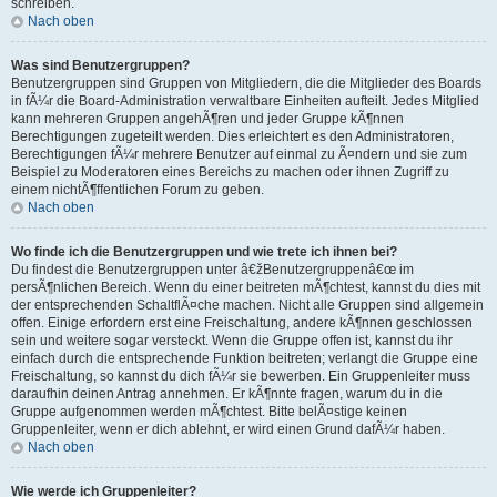
schreiben.
Nach oben
Was sind Benutzergruppen?
Benutzergruppen sind Gruppen von Mitgliedern, die die Mitglieder des Boards
in fÃ¼r die Board-Administration verwaltbare Einheiten aufteilt. Jedes Mitglied
kann mehreren Gruppen angehÃ¶ren und jeder Gruppe kÃ¶nnen
Berechtigungen zugeteilt werden. Dies erleichtert es den Administratoren,
Berechtigungen fÃ¼r mehrere Benutzer auf einmal zu Ã¤ndern und sie zum
Beispiel zu Moderatoren eines Bereichs zu machen oder ihnen Zugriff zu
einem nichtÃ¶ffentlichen Forum zu geben.
Nach oben
Wo finde ich die Benutzergruppen und wie trete ich ihnen bei?
Du findest die Benutzergruppen unter â€žBenutzergruppenâ€œ im
persÃ¶nlichen Bereich. Wenn du einer beitreten mÃ¶chtest, kannst du dies mit
der entsprechenden SchaltflÃ¤che machen. Nicht alle Gruppen sind allgemein
offen. Einige erfordern erst eine Freischaltung, andere kÃ¶nnen geschlossen
sein und weitere sogar versteckt. Wenn die Gruppe offen ist, kannst du ihr
einfach durch die entsprechende Funktion beitreten; verlangt die Gruppe eine
Freischaltung, so kannst du dich fÃ¼r sie bewerben. Ein Gruppenleiter muss
daraufhin deinen Antrag annehmen. Er kÃ¶nnte fragen, warum du in die
Gruppe aufgenommen werden mÃ¶chtest. Bitte belÃ¤stige keinen
Gruppenleiter, wenn er dich ablehnt, er wird einen Grund dafÃ¼r haben.
Nach oben
Wie werde ich Gruppenleiter?