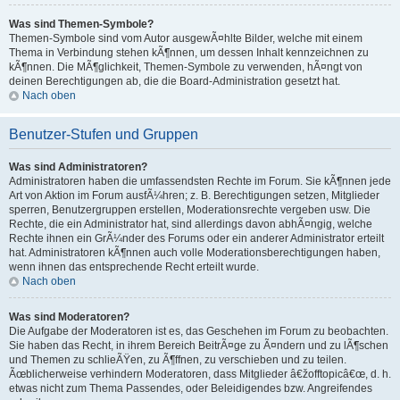
Was sind Themen-Symbole?
Themen-Symbole sind vom Autor ausgewÃ¤hlte Bilder, welche mit einem
Thema in Verbindung stehen kÃ¶nnen, um dessen Inhalt kennzeichnen zu
kÃ¶nnen. Die MÃ¶glichkeit, Themen-Symbole zu verwenden, hÃ¤ngt von
deinen Berechtigungen ab, die die Board-Administration gesetzt hat.
Nach oben
Benutzer-Stufen und Gruppen
Was sind Administratoren?
Administratoren haben die umfassendsten Rechte im Forum. Sie kÃ¶nnen jede
Art von Aktion im Forum ausfÃ¼hren; z. B. Berechtigungen setzen, Mitglieder
sperren, Benutzergruppen erstellen, Moderationsrechte vergeben usw. Die
Rechte, die ein Administrator hat, sind allerdings davon abhÃ¤ngig, welche
Rechte ihnen ein GrÃ¼nder des Forums oder ein anderer Administrator erteilt
hat. Administratoren kÃ¶nnen auch volle Moderationsberechtigungen haben,
wenn ihnen das entsprechende Recht erteilt wurde.
Nach oben
Was sind Moderatoren?
Die Aufgabe der Moderatoren ist es, das Geschehen im Forum zu beobachten.
Sie haben das Recht, in ihrem Bereich BeitrÃ¤ge zu Ã¤ndern und zu lÃ¶schen
und Themen zu schlieÃŸen, zu Ã¶ffnen, zu verschieben und zu teilen.
Ãœblicherweise verhindern Moderatoren, dass Mitglieder â€žofftopicâ€œ, d. h.
etwas nicht zum Thema Passendes, oder Beleidigendes bzw. Angreifendes