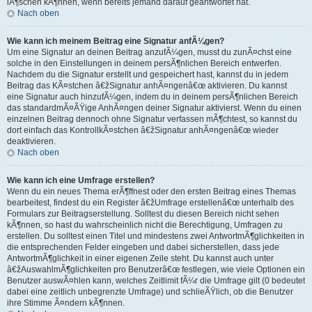
lÃ¶schen kÃ¶nnen, wenn bereits jemand darauf geantwortet hat.
Nach oben
Wie kann ich meinem Beitrag eine Signatur anfÃ¼gen?
Um eine Signatur an deinen Beitrag anzufÃ¼gen, musst du zunÃ¤chst eine
solche in den Einstellungen in deinem persÃ¶nlichen Bereich entwerfen.
Nachdem du die Signatur erstellt und gespeichert hast, kannst du in jedem
Beitrag das KÃ¤stchen â€žSignatur anhÃ¤ngenâ€œ aktivieren. Du kannst
eine Signatur auch hinzufÃ¼gen, indem du in deinem persÃ¶nlichen Bereich
das standardmÃ¤ÃŸige AnhÃ¤ngen deiner Signatur aktivierst. Wenn du einen
einzelnen Beitrag dennoch ohne Signatur verfassen mÃ¶chtest, so kannst du
dort einfach das KontrollkÃ¤stchen â€žSignatur anhÃ¤ngenâ€œ wieder
deaktivieren.
Nach oben
Wie kann ich eine Umfrage erstellen?
Wenn du ein neues Thema erÃ¶ffnest oder den ersten Beitrag eines Themas
bearbeitest, findest du ein Register â€žUmfrage erstellenâ€œ unterhalb des
Formulars zur Beitragserstellung. Solltest du diesen Bereich nicht sehen
kÃ¶nnen, so hast du wahrscheinlich nicht die Berechtigung, Umfragen zu
erstellen. Du solltest einen Titel und mindestens zwei AntwortmÃ¶glichkeiten in
die entsprechenden Felder eingeben und dabei sicherstellen, dass jede
AntwortmÃ¶glichkeit in einer eigenen Zeile steht. Du kannst auch unter
â€žAuswahlmÃ¶glichkeiten pro Benutzerâ€œ festlegen, wie viele Optionen ein
Benutzer auswÃ¤hlen kann, welches Zeitlimit fÃ¼r die Umfrage gilt (0 bedeutet
dabei eine zeitlich unbegrenzte Umfrage) und schlieÃŸlich, ob die Benutzer
ihre Stimme Ã¤ndern kÃ¶nnen.