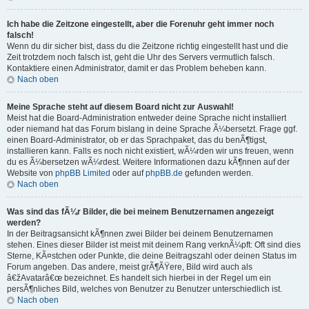
Ich habe die Zeitzone eingestellt, aber die Forenuhr geht immer noch
falsch!
Wenn du dir sicher bist, dass du die Zeitzone richtig eingestellt hast und die
Zeit trotzdem noch falsch ist, geht die Uhr des Servers vermutlich falsch.
Kontaktiere einen Administrator, damit er das Problem beheben kann.
Nach oben
Meine Sprache steht auf diesem Board nicht zur Auswahl!
Meist hat die Board-Administration entweder deine Sprache nicht installiert
oder niemand hat das Forum bislang in deine Sprache Ã¼bersetzt. Frage ggf.
einen Board-Administrator, ob er das Sprachpaket, das du benÃ¶tigst,
installieren kann. Falls es noch nicht existiert, wÃ¼rden wir uns freuen, wenn
du es Ã¼bersetzen wÃ¼rdest. Weitere Informationen dazu kÃ¶nnen auf der
Website von
phpBB Limited
oder auf
phpBB.de
gefunden werden.
Nach oben
Was sind das fÃ¼r Bilder, die bei meinem Benutzernamen angezeigt
werden?
In der Beitragsansicht kÃ¶nnen zwei Bilder bei deinem Benutzernamen
stehen. Eines dieser Bilder ist meist mit deinem Rang verknÃ¼pft: Oft sind dies
Sterne, KÃ¤stchen oder Punkte, die deine Beitragszahl oder deinen Status im
Forum angeben. Das andere, meist grÃ¶ÃŸere, Bild wird auch als
â€žAvatarâ€œ bezeichnet. Es handelt sich hierbei in der Regel um ein
persÃ¶nliches Bild, welches von Benutzer zu Benutzer unterschiedlich ist.
Nach oben