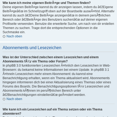
Wie kann ich meine eigenen BeitrÃ¤ge und Themen finden?
Deine eigenen BeitrÃ¤ge kannst du dir anzeigen lassen, indem du â€žEigene
BeitrÃ¤geâ€œ im Schnellzugriff oben auf der Boardseite auswÃ¤hlst. Alternativ
kannst du auch â€žDeine BeitrÃ¤ge anzeigenâ€œ in deinem persÃ¶nlichen
Bereich oder â€žBeitrÃ¤ge des Benutzers suchenâ€œ auf deiner eigenen
Profilseite verwenden. Benutze die erweiterte Suche, um nach von dir erstellen
Themen zu suchen. Trage dort die entsprechenden Optionen in die
Suchmaske ein.
Nach oben
Abonnements und Lesezeichen
Was ist der Unterschied zwischen einem Lesezeichen und einem
Abonnements fÃ¼r ein Thema oder Forum?
In phpBB 3.0 funktionierten Lesezeichen Ã¤hnlich den Lesezeichen in Web-
Browsern: du bekamst keine Informationen bei einem Update. In phpBB 3.1
Ã¤hneln Lesezeichen mehr einem Abonnement: du kannst eine
Benachrichtigung erhalten, wenn ein Thema aktualisiert wird. Abonnements
hingegen informieren dich bei einer Aktualisierung eines Themas oder eines
Forums des Boards. Die Benachrichtigungsoptionen fÃ¼r Lesezeichen und
Abonnements kÃ¶nnen im persÃ¶nlichen Bereich unter
â€žBenachrichtigungen einstellenâ€œ geÃ¤ndert werden.
Nach oben
Wie kann ich ein Lesezeichen auf ein Thema setzen oder ein Thema
abonnieren?