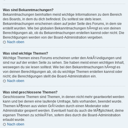
Was sind Bekanntmachungen?
Bekanntmachungen beinhalten meist wichtige Informationen zu dem Bereich
des Boards, in dem du dich befindest. Du solltest sie stets lesen.
Bekanntmachungen erscheinen oben auf jeder Seite des Forums, in dem sie
erstellt wurden. Wie bei globalen Bekanntmachungen hÃ¤ngt es von deinen
Berechtigungen ab, ob du Bekanntmachungen erstellen kannst oder nicht. Die
Berechtigungen werden von der Board-Administration vergeben.
Nach oben
Was sind wichtige Themen?
Wichtige Themen eines Forums erscheinen unter den AnkÃ¼ndigungen und
sind nur auf der ersten Seite zu sehen. Sie haben meist einen wichtigen Inhalt,
weswegen du sie lesen solltest. Wie bei den Bekanntmachungen hÃ¤ngt es
von deinen Berechtigungen ab, ob du wichtige Themen erstellen kannst oder
nicht; die Berechtigungen stellt die Board-Administration ein.
Nach oben
Was sind geschlossene Themen?
Geschlossene Themen sind Themen, in denen nicht mehr geantwortet werden
kann und bei denen eine laufende Umfrage, falls vorhanden, beendet wurde.
Themen kÃ¶nnen aus vielen GrÃ¼nden durch einen Moderator oder
Administrator gesperrt werden. Eventuell hast du auch die MÃ¶glichkeit, deine
eigenen Themen zu schlieÃŸen, sofern dies durch die Board-Administration
erlaubt wurde.
Nach oben