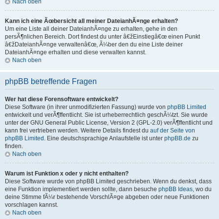
Nach oben
Kann ich eine Ãœbersicht all meiner DateianhÃ¤nge erhalten?
Um eine Liste all deiner DateianhÃ¤nge zu erhalten, gehe in den
persÃ¶nlichen Bereich. Dort findest du unter â€žEinstiegâ€œ einen Punkt
â€žDateianhÃ¤nge verwaltenâ€œ, Ã¼ber den du eine Liste deiner
DateianhÃ¤nge erhalten und diese verwalten kannst.
Nach oben
phpBB betreffende Fragen
Wer hat diese Forensoftware entwickelt?
Diese Software (in ihrer unmodifizierten Fassung) wurde von
phpBB Limited
entwickelt und verÃ¶ffentlicht. Sie ist urheberrechtlich geschÃ¼tzt. Sie wurde
unter der GNU General Public License, Version 2 (GPL-2.0) verÃ¶ffentlicht und
kann frei vertrieben werden. Weitere Details findest du
auf der Seite von
phpBB Limited
. Eine deutschsprachige Anlaufstelle ist unter
phpBB.de
zu
finden.
Nach oben
Warum ist Funktion x oder y nicht enthalten?
Diese Software wurde von phpBB Limited geschrieben. Wenn du denkst, dass
eine Funktion implementiert werden sollte, dann besuche
phpBB Ideas
, wo du
deine Stimme fÃ¼r bestehende VorschlÃ¤ge abgeben oder neue Funktionen
vorschlagen kannst.
Nach oben