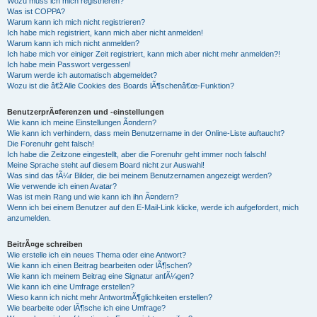
Wozu muss ich mich registrieren?
Was ist COPPA?
Warum kann ich mich nicht registrieren?
Ich habe mich registriert, kann mich aber nicht anmelden!
Warum kann ich mich nicht anmelden?
Ich habe mich vor einiger Zeit registriert, kann mich aber nicht mehr anmelden?!
Ich habe mein Passwort vergessen!
Warum werde ich automatisch abgemeldet?
Wozu ist die â€žAlle Cookies des Boards lÃ¶schenâ€œ-Funktion?
BenutzerprÃ¤ferenzen und -einstellungen
Wie kann ich meine Einstellungen Ã¤ndern?
Wie kann ich verhindern, dass mein Benutzername in der Online-Liste auftaucht?
Die Forenuhr geht falsch!
Ich habe die Zeitzone eingestellt, aber die Forenuhr geht immer noch falsch!
Meine Sprache steht auf diesem Board nicht zur Auswahl!
Was sind das fÃ¼r Bilder, die bei meinem Benutzernamen angezeigt werden?
Wie verwende ich einen Avatar?
Was ist mein Rang und wie kann ich ihn Ã¤ndern?
Wenn ich bei einem Benutzer auf den E-Mail-Link klicke, werde ich aufgefordert, mich
anzumelden.
BeitrÃ¤ge schreiben
Wie erstelle ich ein neues Thema oder eine Antwort?
Wie kann ich einen Beitrag bearbeiten oder lÃ¶schen?
Wie kann ich meinem Beitrag eine Signatur anfÃ¼gen?
Wie kann ich eine Umfrage erstellen?
Wieso kann ich nicht mehr AntwortmÃ¶glichkeiten erstellen?
Wie bearbeite oder lÃ¶sche ich eine Umfrage?