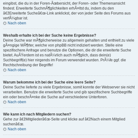
eingibst, die du in der Foren-Ãœbersicht, der Foren- oder Themenansicht
findest. Erweiterte SuchmÃ¶glichkeiten erhÃ¤ltst du, indem du den
â€žErweiterte Sucheâ€œ-Link anklickst, der von jeder Seite des Forums aus
verfÃ¼gbar ist.
Nach oben
Weshalb erhalte ich bei der Suche keine Ergebnisse?
Deine Suche war mÃ¶glicherweise zu allgemein gehalten und enthielt zu viele
gÃ¤ngige WÃ¶rter, welche von phpBB nicht indiziert werden. Stelle eine
spezifischere Anfrage und benutze die Optionen, die dir die erweiterte Suche
bietet. AuÃŸerdem ist es natÃ¼rlich auch mÃ¶glich, dass dein(e)
Suchbegriff(e) hier nirgends im Forum verwendet wurden. PrÃ¼fe ggf. die
Rechtschreibung der Begriffe!
Nach oben
Warum bekomme ich bei der Suche eine leere Seite?
Deine Suche lieferte zu viele Ergebnisse, somit konnte der Webserver sie nicht
verarbeiten. Benutze die erweiterte Suche und gib spezifischere Suchbegriffe
ein oder beschrÃ¤nke die Suche auf verschiedene Unterforen.
Nach oben
Wie kann ich nach Mitgliedern suchen?
Gehe zur â€žMitgliederâ€œ-Seite und klicke auf â€žNach einem Mitglied
suchenâ€œ.
Nach oben