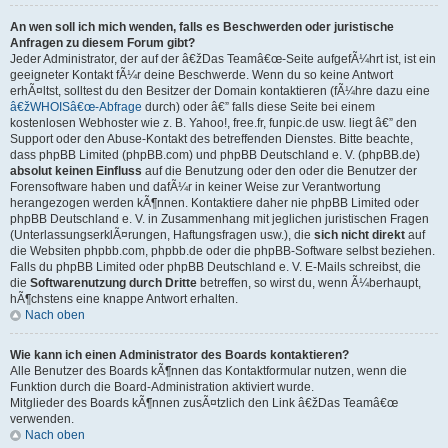
An wen soll ich mich wenden, falls es Beschwerden oder juristische
Anfragen zu diesem Forum gibt?
Jeder Administrator, der auf der â€žDas Teamâ€œ-Seite aufgefÃ¼hrt ist, ist ein
geeigneter Kontakt fÃ¼r deine Beschwerde. Wenn du so keine Antwort
erhÃ¤ltst, solltest du den Besitzer der Domain kontaktieren (fÃ¼hre dazu eine
â€žWHOISâ€œ-Abfrage
durch) oder â€” falls diese Seite bei einem
kostenlosen Webhoster wie z. B. Yahoo!, free.fr, funpic.de usw. liegt â€” den
Support oder den Abuse-Kontakt des betreffenden Dienstes. Bitte beachte,
dass phpBB Limited (phpBB.com) und phpBB Deutschland e. V. (phpBB.de)
absolut keinen Einfluss
auf die Benutzung oder den oder die Benutzer der
Forensoftware haben und dafÃ¼r in keiner Weise zur Verantwortung
herangezogen werden kÃ¶nnen. Kontaktiere daher nie phpBB Limited oder
phpBB Deutschland e. V. in Zusammenhang mit jeglichen juristischen Fragen
(UnterlassungserklÃ¤rungen, Haftungsfragen usw.), die
sich nicht direkt
auf
die Websiten phpbb.com, phpbb.de oder die phpBB-Software selbst beziehen.
Falls du phpBB Limited oder phpBB Deutschland e. V. E-Mails schreibst, die
die
Softwarenutzung durch Dritte
betreffen, so wirst du, wenn Ã¼berhaupt,
hÃ¶chstens eine knappe Antwort erhalten.
Nach oben
Wie kann ich einen Administrator des Boards kontaktieren?
Alle Benutzer des Boards kÃ¶nnen das Kontaktformular nutzen, wenn die
Funktion durch die Board-Administration aktiviert wurde.
Mitglieder des Boards kÃ¶nnen zusÃ¤tzlich den Link â€žDas Teamâ€œ
verwenden.
Nach oben