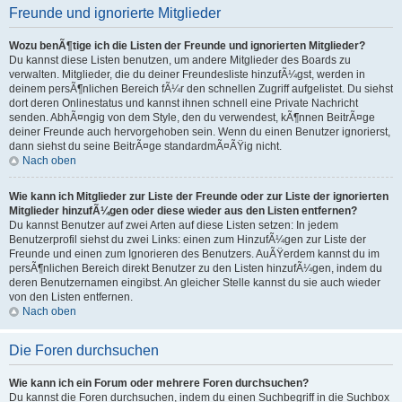
Freunde und ignorierte Mitglieder
Wozu benÃ¶tige ich die Listen der Freunde und ignorierten Mitglieder?
Du kannst diese Listen benutzen, um andere Mitglieder des Boards zu
verwalten. Mitglieder, die du deiner Freundesliste hinzufÃ¼gst, werden in
deinem persÃ¶nlichen Bereich fÃ¼r den schnellen Zugriff aufgelistet. Du siehst
dort deren Onlinestatus und kannst ihnen schnell eine Private Nachricht
senden. AbhÃ¤ngig von dem Style, den du verwendest, kÃ¶nnen BeitrÃ¤ge
deiner Freunde auch hervorgehoben sein. Wenn du einen Benutzer ignorierst,
dann siehst du seine BeitrÃ¤ge standardmÃ¤ÃŸig nicht.
Nach oben
Wie kann ich Mitglieder zur Liste der Freunde oder zur Liste der ignorierten
Mitglieder hinzufÃ¼gen oder diese wieder aus den Listen entfernen?
Du kannst Benutzer auf zwei Arten auf diese Listen setzen: In jedem
Benutzerprofil siehst du zwei Links: einen zum HinzufÃ¼gen zur Liste der
Freunde und einen zum Ignorieren des Benutzers. AuÃŸerdem kannst du im
persÃ¶nlichen Bereich direkt Benutzer zu den Listen hinzufÃ¼gen, indem du
deren Benutzernamen eingibst. An gleicher Stelle kannst du sie auch wieder
von den Listen entfernen.
Nach oben
Die Foren durchsuchen
Wie kann ich ein Forum oder mehrere Foren durchsuchen?
Du kannst die Foren durchsuchen, indem du einen Suchbegriff in die Suchbox