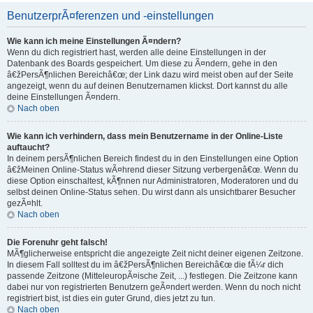
BenutzerprÃ¤ferenzen und -einstellungen
Wie kann ich meine Einstellungen Ã¤ndern?
Wenn du dich registriert hast, werden alle deine Einstellungen in der
Datenbank des Boards gespeichert. Um diese zu Ã¤ndern, gehe in den
â€žPersÃ¶nlichen Bereichâ€œ; der Link dazu wird meist oben auf der Seite
angezeigt, wenn du auf deinen Benutzernamen klickst. Dort kannst du alle
deine Einstellungen Ã¤ndern.
Nach oben
Wie kann ich verhindern, dass mein Benutzername in der Online-Liste
auftaucht?
In deinem persÃ¶nlichen Bereich findest du in den Einstellungen eine Option
â€žMeinen Online-Status wÃ¤hrend dieser Sitzung verbergenâ€œ. Wenn du
diese Option einschaltest, kÃ¶nnen nur Administratoren, Moderatoren und du
selbst deinen Online-Status sehen. Du wirst dann als unsichtbarer Besucher
gezÃ¤hlt.
Nach oben
Die Forenuhr geht falsch!
MÃ¶glicherweise entspricht die angezeigte Zeit nicht deiner eigenen Zeitzone.
In diesem Fall solltest du im â€žPersÃ¶nlichen Bereichâ€œ die fÃ¼r dich
passende Zeitzone (MitteleuropÃ¤ische Zeit, ...) festlegen. Die Zeitzone kann
dabei nur von registrierten Benutzern geÃ¤ndert werden. Wenn du noch nicht
registriert bist, ist dies ein guter Grund, dies jetzt zu tun.
Nach oben