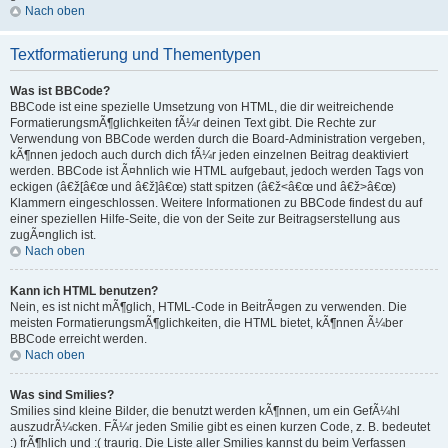
Nach oben
Textformatierung und Thementypen
Was ist BBCode?
BBCode ist eine spezielle Umsetzung von HTML, die dir weitreichende
FormatierungsmÃ¶glichkeiten fÃ¼r deinen Text gibt. Die Rechte zur
Verwendung von BBCode werden durch die Board-Administration vergeben,
kÃ¶nnen jedoch auch durch dich fÃ¼r jeden einzelnen Beitrag deaktiviert
werden. BBCode ist Ã¤hnlich wie HTML aufgebaut, jedoch werden Tags von
eckigen (â€ž[â€œ und â€ž]â€œ) statt spitzen (â€ž<â€œ und â€ž>â€œ)
Klammern eingeschlossen. Weitere Informationen zu BBCode findest du auf
einer speziellen Hilfe-Seite, die von der Seite zur Beitragserstellung aus
zugÃ¤nglich ist.
Nach oben
Kann ich HTML benutzen?
Nein, es ist nicht mÃ¶glich, HTML-Code in BeitrÃ¤gen zu verwenden. Die
meisten FormatierungsmÃ¶glichkeiten, die HTML bietet, kÃ¶nnen Ã¼ber
BBCode erreicht werden.
Nach oben
Was sind Smilies?
Smilies sind kleine Bilder, die benutzt werden kÃ¶nnen, um ein GefÃ¼hl
auszudrÃ¼cken. FÃ¼r jeden Smilie gibt es einen kurzen Code, z. B. bedeutet
:) frÃ¶hlich und :( traurig. Die Liste aller Smilies kannst du beim Verfassen