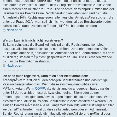
Erziehungsberechtigten benÃ¶tigen. Wenn du dir unsicher bist, ob dies auf
dich oder die Website, auf der du dich zu registrieren versuchst, zutrifft, ziehe
einen rechtlichen Beistand zu Rate. Bitte beachte, dass phpBB Limited und der
Besitzer dieses Boards keine Rechtsberatung anbieten kann und nicht die
Anlaufstelle fÃ¼r Rechtsangelegenheiten jeglicher Art ist; auÃŸer solchen, die
unter der Frage â€žAn wen soll ich mich wenden, falls es Beschwerden oder
juristische Anfragen zu diesem Forum gibt?â€œ behandelt werden.
Nach oben
Warum kann ich mich nicht registrieren?
Es kann sein, dass die Board-Administration die Registrierung komplett
ausgeschaltet hat, damit sich keine neuen Benutzer mehr anmelden kÃ¶nnen.
Es kÃ¶nnte auch sein, dass deine IP-Adresse oder der Benutzername, mit dem
du dich registrieren mÃ¶chtest, gesperrt wurden. Um Hilfe zu erhalten, wende
dich an die Board-Administration.
Nach oben
Ich habe mich registriert, kann mich aber nicht anmelden!
ÃœberprÃ¼fe zuerst, ob du den richtigen Benutzernamen und das richtige
Passwort eingegeben hast. Wenn diese stimmen, dann gibt es zwei
MÃ¶glichkeiten. Wenn
COPPA
aktiviert ist und du angegeben hast, dass du
unter 13 Jahre alt bist, musst du bzw. einer deiner Eltern oder deiner
Erziehungsberechtigten den Anweisungen folgen, die du erhalten hast. Wenn
dies nicht der Fall ist, muss dein Benutzerkonto vielleicht aktiviert werden. Bei
einigen Boards mÃ¼ssen alle neu angemeldeten Mitglieder erst freigeschaltet
werden â€“ entweder musst du dies selbst erledigen oder ein Administrator.
Bei der Registrierung wurde dir mitgeteilt, ob eine Aktivierung nÃ¶tig ist oder