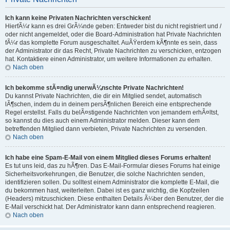
Ich kann keine Privaten Nachrichten verschicken!
HierfÃ¼r kann es drei GrÃ¼nde geben: Entweder bist du nicht registriert und /
oder nicht angemeldet, oder die Board-Administration hat Private Nachrichten
fÃ¼r das komplette Forum ausgeschaltet. AuÃŸerdem kÃ¶nnte es sein, dass
der Administrator dir das Recht, Private Nachrichten zu verschicken, entzogen
hat. Kontaktiere einen Administrator, um weitere Informationen zu erhalten.
Nach oben
Ich bekomme stÃ¤ndig unerwÃ¼nschte Private Nachrichten!
Du kannst Private Nachrichten, die dir ein Mitglied sendet, automatisch
lÃ¶schen, indem du in deinem persÃ¶nlichen Bereich eine entsprechende
Regel erstellst. Falls du belÃ¤stigende Nachrichten von jemandem erhÃ¤ltst,
so kannst du dies auch einem Administrator melden. Dieser kann dem
betreffenden Mitglied dann verbieten, Private Nachrichten zu versenden.
Nach oben
Ich habe eine Spam-E-Mail von einem Mitglied dieses Forums erhalten!
Es tut uns leid, das zu hÃ¶ren. Das E-Mail-Formular dieses Forums hat einige
Sicherheitsvorkehrungen, die Benutzer, die solche Nachrichten senden,
identifizieren sollen. Du solltest einem Administrator die komplette E-Mail, die
du bekommen hast, weiterleiten. Dabei ist es ganz wichtig, die Kopfzeilen
(Headers) mitzuschicken. Diese enthalten Details Ã¼ber den Benutzer, der die
E-Mail verschickt hat. Der Administrator kann dann entsprechend reagieren.
Nach oben