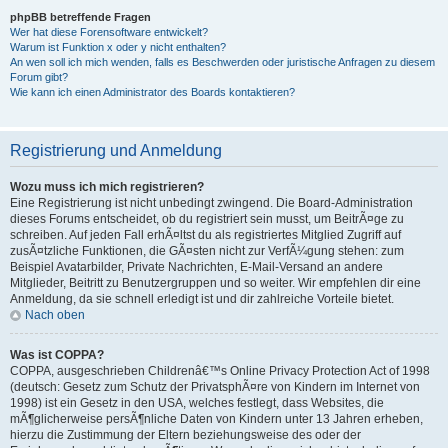
phpBB betreffende Fragen
Wer hat diese Forensoftware entwickelt?
Warum ist Funktion x oder y nicht enthalten?
An wen soll ich mich wenden, falls es Beschwerden oder juristische Anfragen zu diesem
Forum gibt?
Wie kann ich einen Administrator des Boards kontaktieren?
Registrierung und Anmeldung
Wozu muss ich mich registrieren?
Eine Registrierung ist nicht unbedingt zwingend. Die Board-Administration
dieses Forums entscheidet, ob du registriert sein musst, um BeitrÃ¤ge zu
schreiben. Auf jeden Fall erhÃ¤ltst du als registriertes Mitglied Zugriff auf
zusÃ¤tzliche Funktionen, die GÃ¤sten nicht zur VerfÃ¼gung stehen: zum
Beispiel Avatarbilder, Private Nachrichten, E-Mail-Versand an andere
Mitglieder, Beitritt zu Benutzergruppen und so weiter. Wir empfehlen dir eine
Anmeldung, da sie schnell erledigt ist und dir zahlreiche Vorteile bietet.
Nach oben
Was ist COPPA?
COPPA, ausgeschrieben Childrenâ€™s Online Privacy Protection Act of 1998
(deutsch: Gesetz zum Schutz der PrivatsphÃ¤re von Kindern im Internet von
1998) ist ein Gesetz in den USA, welches festlegt, dass Websites, die
mÃ¶glicherweise persÃ¶nliche Daten von Kindern unter 13 Jahren erheben,
hierzu die Zustimmung der Eltern beziehungsweise des oder der