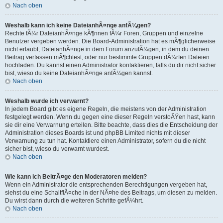
Nach oben
Weshalb kann ich keine DateianhÃ¤nge anfÃ¼gen?
Rechte fÃ¼r DateianhÃ¤nge kÃ¶nnen fÃ¼r Foren, Gruppen und einzelne
Benutzer vergeben werden. Die Board-Administration hat es mÃ¶glicherweise
nicht erlaubt, DateianhÃ¤nge in dem Forum anzufÃ¼gen, in dem du deinen
Beitrag verfassen mÃ¶chtest, oder nur bestimmte Gruppen dÃ¼rfen Dateien
hochladen. Du kannst einen Administrator kontaktieren, falls du dir nicht sicher
bist, wieso du keine DateianhÃ¤nge anfÃ¼gen kannst.
Nach oben
Weshalb wurde ich verwarnt?
In jedem Board gibt es eigene Regeln, die meistens von der Administration
festgelegt werden. Wenn du gegen eine dieser Regeln verstoÃŸen hast, kann
sie dir eine Verwarnung erteilen. Bitte beachte, dass dies die Entscheidung der
Administration dieses Boards ist und phpBB Limited nichts mit dieser
Verwarnung zu tun hat. Kontaktiere einen Administrator, sofern du die nicht
sicher bist, wieso du verwarnt wurdest.
Nach oben
Wie kann ich BeitrÃ¤ge den Moderatoren melden?
Wenn ein Administrator die entsprechenden Berechtigungen vergeben hat,
siehst du eine SchaltflÃ¤che in der NÃ¤he des Beitrags, um diesen zu melden.
Du wirst dann durch die weiteren Schritte gefÃ¼hrt.
Nach oben