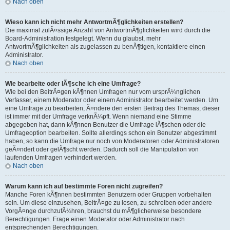
Nach oben
Wieso kann ich nicht mehr AntwortmÃ¶glichkeiten erstellen?
Die maximal zulÃ¤ssige Anzahl von AntwortmÃ¶glichkeiten wird durch die
Board-Administration festgelegt. Wenn du glaubst, mehr
AntwortmÃ¶glichkeiten als zugelassen zu benÃ¶tigen, kontaktiere einen
Administrator.
Nach oben
Wie bearbeite oder lÃ¶sche ich eine Umfrage?
Wie bei den BeitrÃ¤gen kÃ¶nnen Umfragen nur vom ursprÃ¼nglichen
Verfasser, einem Moderator oder einem Administrator bearbeitet werden. Um
eine Umfrage zu bearbeiten, Ã¤ndere den ersten Beitrag des Themas; dieser
ist immer mit der Umfrage verknÃ¼pft. Wenn niemand eine Stimme
abgegeben hat, dann kÃ¶nnen Benutzer die Umfrage lÃ¶schen oder die
Umfrageoption bearbeiten. Sollte allerdings schon ein Benutzer abgestimmt
haben, so kann die Umfrage nur noch von Moderatoren oder Administratoren
geÃ¤ndert oder gelÃ¶scht werden. Dadurch soll die Manipulation von
laufenden Umfragen verhindert werden.
Nach oben
Warum kann ich auf bestimmte Foren nicht zugreifen?
Manche Foren kÃ¶nnen bestimmten Benutzern oder Gruppen vorbehalten
sein. Um diese einzusehen, BeitrÃ¤ge zu lesen, zu schreiben oder andere
VorgÃ¤nge durchzufÃ¼hren, brauchst du mÃ¶glicherweise besondere
Berechtigungen. Frage einen Moderator oder Administrator nach
entsprechenden Berechtigungen.