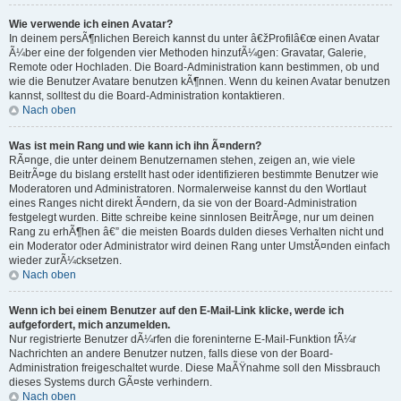
Wie verwende ich einen Avatar?
In deinem persÃ¶nlichen Bereich kannst du unter â€žProfilâ€œ einen Avatar
Ã¼ber eine der folgenden vier Methoden hinzufÃ¼gen: Gravatar, Galerie,
Remote oder Hochladen. Die Board-Administration kann bestimmen, ob und
wie die Benutzer Avatare benutzen kÃ¶nnen. Wenn du keinen Avatar benutzen
kannst, solltest du die Board-Administration kontaktieren.
Nach oben
Was ist mein Rang und wie kann ich ihn Ã¤ndern?
RÃ¤nge, die unter deinem Benutzernamen stehen, zeigen an, wie viele
BeitrÃ¤ge du bislang erstellt hast oder identifizieren bestimmte Benutzer wie
Moderatoren und Administratoren. Normalerweise kannst du den Wortlaut
eines Ranges nicht direkt Ã¤ndern, da sie von der Board-Administration
festgelegt wurden. Bitte schreibe keine sinnlosen BeitrÃ¤ge, nur um deinen
Rang zu erhÃ¶hen â€” die meisten Boards dulden dieses Verhalten nicht und
ein Moderator oder Administrator wird deinen Rang unter UmstÃ¤nden einfach
wieder zurÃ¼cksetzen.
Nach oben
Wenn ich bei einem Benutzer auf den E-Mail-Link klicke, werde ich
aufgefordert, mich anzumelden.
Nur registrierte Benutzer dÃ¼rfen die foreninterne E-Mail-Funktion fÃ¼r
Nachrichten an andere Benutzer nutzen, falls diese von der Board-
Administration freigeschaltet wurde. Diese MaÃŸnahme soll den Missbrauch
dieses Systems durch GÃ¤ste verhindern.
Nach oben