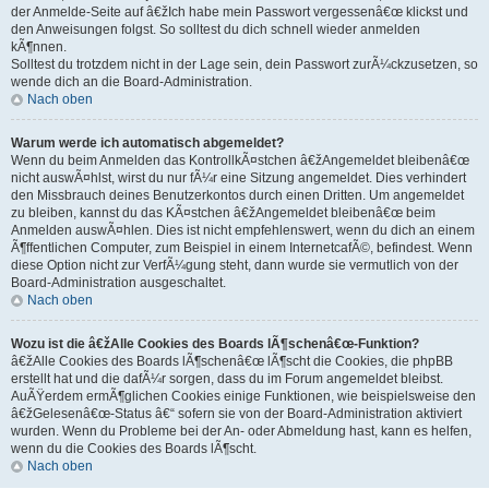
der Anmelde-Seite auf â€žIch habe mein Passwort vergessenâ€œ klickst und
den Anweisungen folgst. So solltest du dich schnell wieder anmelden
kÃ¶nnen.
Solltest du trotzdem nicht in der Lage sein, dein Passwort zurÃ¼ckzusetzen, so
wende dich an die Board-Administration.
Nach oben
Warum werde ich automatisch abgemeldet?
Wenn du beim Anmelden das KontrollkÃ¤stchen â€žAngemeldet bleibenâ€œ
nicht auswÃ¤hlst, wirst du nur fÃ¼r eine Sitzung angemeldet. Dies verhindert
den Missbrauch deines Benutzerkontos durch einen Dritten. Um angemeldet
zu bleiben, kannst du das KÃ¤stchen â€žAngemeldet bleibenâ€œ beim
Anmelden auswÃ¤hlen. Dies ist nicht empfehlenswert, wenn du dich an einem
Ã¶ffentlichen Computer, zum Beispiel in einem InternetcafÃ©, befindest. Wenn
diese Option nicht zur VerfÃ¼gung steht, dann wurde sie vermutlich von der
Board-Administration ausgeschaltet.
Nach oben
Wozu ist die â€žAlle Cookies des Boards lÃ¶schenâ€œ-Funktion?
â€žAlle Cookies des Boards lÃ¶schenâ€œ lÃ¶scht die Cookies, die phpBB
erstellt hat und die dafÃ¼r sorgen, dass du im Forum angemeldet bleibst.
AuÃŸerdem ermÃ¶glichen Cookies einige Funktionen, wie beispielsweise den
â€žGelesenâ€œ-Status â€“ sofern sie von der Board-Administration aktiviert
wurden. Wenn du Probleme bei der An- oder Abmeldung hast, kann es helfen,
wenn du die Cookies des Boards lÃ¶scht.
Nach oben