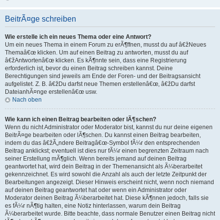
BeitrÃ¤ge schreiben
Wie erstelle ich ein neues Thema oder eine Antwort?
Um ein neues Thema in einem Forum zu erÃ¶ffnen, musst du auf â€žNeues
Themaâ€œ klicken. Um auf einen Beitrag zu antworten, musst du auf
â€žAntwortenâ€œ klicken. Es kÃ¶nnte sein, dass eine Registrierung
erforderlich ist, bevor du einen Beitrag schreiben kannst. Deine
Berechtigungen sind jeweils am Ende der Foren- und der Beitragsansicht
aufgelistet. Z. B. â€žDu darfst neue Themen erstellenâ€œ, â€žDu darfst
DateianhÃ¤nge erstellenâ€œ usw.
Nach oben
Wie kann ich einen Beitrag bearbeiten oder lÃ¶schen?
Wenn du nicht Administrator oder Moderator bist, kannst du nur deine eigenen
BeitrÃ¤ge bearbeiten oder lÃ¶schen. Du kannst einen Beitrag bearbeiten,
indem du das â€žÃ„ndere Beitragâ€œ-Symbol fÃ¼r den entsprechenden
Beitrag anklickst; eventuell ist dies nur fÃ¼r einen begrenzten Zeitraum nach
seiner Erstellung mÃ¶glich. Wenn bereits jemand auf deinen Beitrag
geantwortet hat, wird dein Beitrag in der Themenansicht als Ã¼berarbeitet
gekennzeichnet. Es wird sowohl die Anzahl als auch der letzte Zeitpunkt der
Bearbeitungen angezeigt. Dieser Hinweis erscheint nicht, wenn noch niemand
auf deinen Beitrag geantwortet hat oder wenn ein Administrator oder
Moderator deinen Beitrag Ã¼berarbeitet hat. Diese kÃ¶nnen jedoch, falls sie
es fÃ¼r nÃ¶tig halten, eine Notiz hinterlassen, warum dein Beitrag
Ã¼berarbeitet wurde. Bitte beachte, dass normale Benutzer einen Beitrag nicht