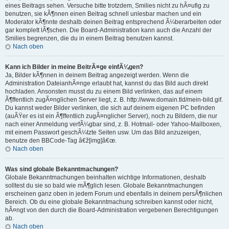
eines Beitrags sehen. Versuche bitte trotzdem, Smilies nicht zu hÃ¤ufig zu
benutzen, sie kÃ¶nnen einen Beitrag schnell unlesbar machen und ein
Moderator kÃ¶nnte deshalb deinen Beitrag entsprechend Ã¼berarbeiten oder
gar komplett lÃ¶schen. Die Board-Administration kann auch die Anzahl der
Smilies begrenzen, die du in einem Beitrag benutzen kannst.
Nach oben
Kann ich Bilder in meine BeitrÃ¤ge einfÃ¼gen?
Ja, Bilder kÃ¶nnen in deinem Beitrag angezeigt werden. Wenn die
Administration DateianhÃ¤nge erlaubt hat, kannst du das Bild auch direkt
hochladen. Ansonsten musst du zu einem Bild verlinken, das auf einem
Ã¶ffentlich zugÃ¤nglichen Server liegt, z. B. http://www.domain.tld/mein-bild.gif.
Du kannst weder Bilder verlinken, die sich auf deinem eigenen PC befinden
(auÃŸer es ist ein Ã¶ffentlich zugÃ¤nglicher Server), noch zu Bildern, die nur
nach einer Anmeldung verfÃ¼gbar sind, z. B. Hotmail- oder Yahoo-Mailboxen,
mit einem Passwort geschÃ¼tzte Seiten usw. Um das Bild anzuzeigen,
benutze den BBCode-Tag â€ž[img]â€œ.
Nach oben
Was sind globale Bekanntmachungen?
Globale Bekanntmachungen beinhalten wichtige Informationen, deshalb
solltest du sie so bald wie mÃ¶glich lesen. Globale Bekanntmachungen
erscheinen ganz oben in jedem Forum und ebenfalls in deinem persÃ¶nlichen
Bereich. Ob du eine globale Bekanntmachung schreiben kannst oder nicht,
hÃ¤ngt von den durch die Board-Administration vergebenen Berechtigungen
ab.
Nach oben