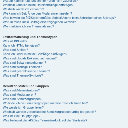
Warum kann ich auf bestimmte Foren nicht zugreifen?
Weshalb kann ich keine DateianhÃ¤nge anfÃ¼gen?
Weshalb wurde ich verwarnt?
Wie kann ich BeitrÃ¤ge den Moderatoren melden?
Was bewirkt die â€žSpeichernâ€œ-SchaltflÃ¤che beim Schreiben eines Beitrags?
Warum muss mein Beitrag erst freigegeben werden?
Wie markiere ich ein Thema als neu?
Textformatierung und Thementypen
Was ist BBCode?
Kann ich HTML benutzen?
Was sind Smilies?
Kann ich Bilder in meine BeitrÃ¤ge einfÃ¼gen?
Was sind globale Bekanntmachungen?
Was sind Bekanntmachungen?
Was sind wichtige Themen?
Was sind geschlossene Themen?
Was sind Themen-Symbole?
Benutzer-Stufen und Gruppen
Was sind Administratoren?
Was sind Moderatoren?
Was sind Benutzergruppen?
Wo finde ich die Benutzergruppen und wie trete ich ihnen bei?
Wie werde ich Gruppenleiter?
Weshalb werden verschiedene Benutzergruppen farbig dargestellt?
Was ist eine Hauptgruppe?
Was bedeutet der â€žDas Teamâ€œ-Link auf der Startseite?